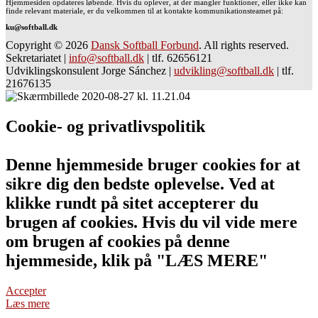
Hjemmesiden opdateres løbende. Hvis du oplever, at der mangler funktioner, eller ikke kan
finde relevant materiale, er du velkommen til at kontakte kommunikationsteamet på:
ku@softball.dk
Copyright © 2026
Dansk Softball Forbund
. All rights reserved.
Sekretariatet
|
info@softball.dk
|
tlf. 62656121
Udviklingskonsulent Jorge Sánchez
|
udvikling@softball.dk
|
tlf.
21676135
Cookie- og privatlivspolitik
Denne hjemmeside bruger cookies for at
sikre dig den bedste oplevelse. Ved at
klikke rundt på sitet accepterer du
brugen af cookies. Hvis du vil vide mere
om brugen af cookies på denne
hjemmeside, klik på "LÆS MERE"
Accepter
Læs mere