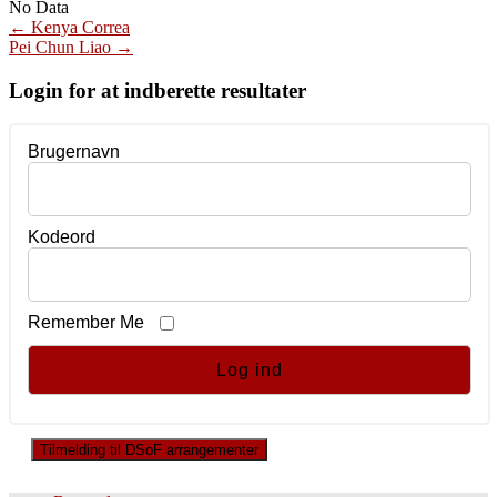
No Data
Post
←
Kenya Correa
Pei Chun Liao
→
navigation
Login for at indberette resultater
Brugernavn
Kodeord
Remember Me
Tilmelding til DSoF arrangementer