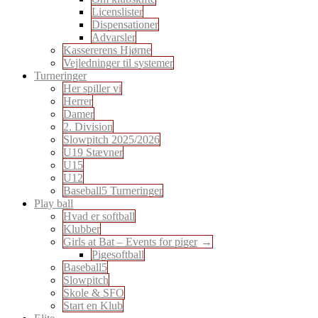
Licenslister
Dispensationer
Advarsler
Kassererens Hjørne
Vejledninger til systemer
Turneringer
Her spiller vi
Herrer
Damer
2. Division
Slowpitch 2025/2026
U19 Stævner
U15
U12
Baseball5 Turneringer
Play ball
Hvad er softball
Klubber
Girls at Bat – Events for piger
Pigesoftball
Baseball5
Slowpitch
Skole & SFO
Start en Klub