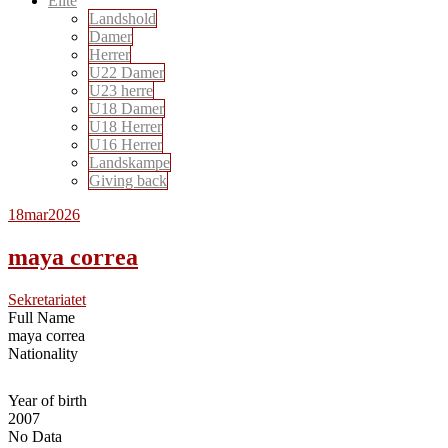
Elite
Landshold
Damer
Herrer
U22 Damer
U23 herre
U18 Damer
U18 Herrer
U16 Herrer
Landskampe
Giving back
18
mar
2026
maya correa
Sekretariatet
Full Name
maya correa
Nationality
Year of birth
2007
No Data