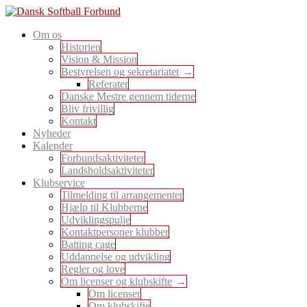
Skip
to
En sport for alle
Om os
content
Dansk Softball Forbund
Historien
Vision & Mission
Bestyrelsen og sekretariatet
Referater
Danske Mestre gennem tiderne
Bliv frivillig
Kontakt
Nyheder
Kalender
Forbundsaktiviteter
Landsholdsaktiviteter
Klubservice
Tilmelding til arrangementer
Hjælp til Klubberne
Udviklingspulje
Kontaktpersoner klubber
Batting cage
Uddannelse og udvikling
Regler og love
Om licenser og klubskifte
Om licenser
Om klubskifte