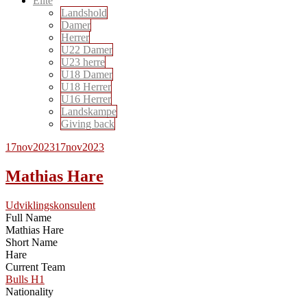
Elite
Landshold
Damer
Herrer
U22 Damer
U23 herre
U18 Damer
U18 Herrer
U16 Herrer
Landskampe
Giving back
17
nov
2023
17
nov
2023
Mathias Hare
Udviklingskonsulent
Full Name
Mathias Hare
Short Name
Hare
Current Team
Bulls H1
Nationality