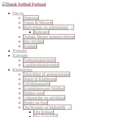
Skip
to
En sport for alle
Om os
content
Dansk Softball Forbund
Historien
Vision & Mission
Bestyrelsen og sekretariatet
Referater
Danske Mestre gennem tiderne
Bliv frivillig
Kontakt
Nyheder
Kalender
Forbundsaktiviteter
Landsholdsaktiviteter
Klubservice
Tilmelding til arrangementer
Hjælp til Klubberne
Udviklingspulje
Kontaktpersoner klubber
Batting cage
Uddannelse og udvikling
Regler og love
Om licenser og klubskifte
Om licenser
Om klubskifte