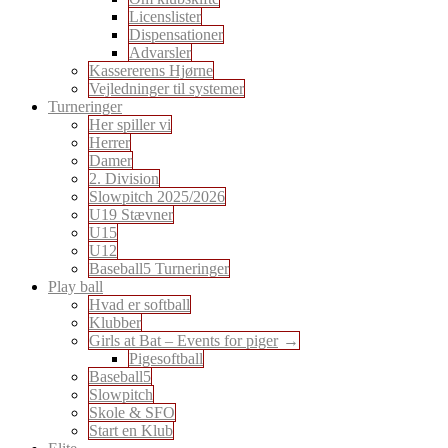
Licenslister
Dispensationer
Advarsler
Kassererens Hjørne
Vejledninger til systemer
Turneringer
Her spiller vi
Herrer
Damer
2. Division
Slowpitch 2025/2026
U19 Stævner
U15
U12
Baseball5 Turneringer
Play ball
Hvad er softball
Klubber
Girls at Bat – Events for piger
Pigesoftball
Baseball5
Slowpitch
Skole & SFO
Start en Klub