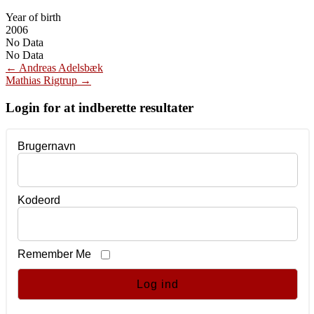
Year of birth
2006
No Data
No Data
Post
←
Andreas Adelsbæk
Mathias Rigtrup
→
navigation
Login for at indberette resultater
Brugernavn
Kodeord
Remember Me