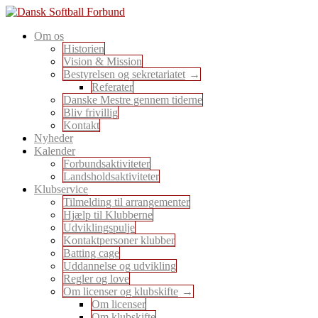
Skip
to
En sport for alle
Om os
content
Dansk Softball Forbund
Historien
Vision & Mission
Bestyrelsen og sekretariatet
Referater
Danske Mestre gennem tiderne
Bliv frivillig
Kontakt
Nyheder
Kalender
Forbundsaktiviteter
Landsholdsaktiviteter
Klubservice
Tilmelding til arrangementer
Hjælp til Klubberne
Udviklingspulje
Kontaktpersoner klubber
Batting cage
Uddannelse og udvikling
Regler og love
Om licenser og klubskifte
Om licenser
Om klubskifte