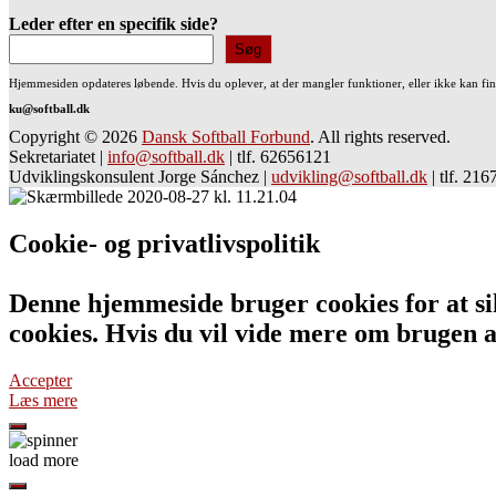
Leder efter en specifik side?
Søg
Hjemmesiden opdateres løbende. Hvis du oplever, at der mangler funktioner, eller ikke kan fi
ku@softball.dk
Copyright © 2026
Dansk Softball Forbund
. All rights reserved.
Sekretariatet
|
info@softball.dk
|
tlf. 62656121
Udviklingskonsulent Jorge Sánchez
|
udvikling@softball.dk
|
tlf. 21
Cookie- og privatlivspolitik
Denne hjemmeside bruger cookies for at sik
cookies. Hvis du vil vide mere om bruge
Accepter
Læs mere
load more