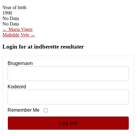
Year of birth
1990
No Data
No Data
Post
←
Maria Vigen
Mathilde Veje
→
navigation
Login for at indberette resultater
Brugernavn
Kodeord
Remember Me