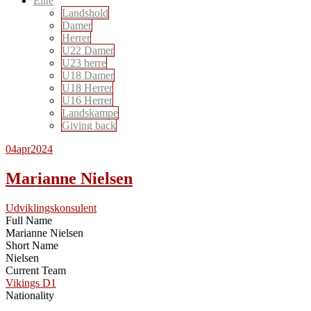
Elite
Landshold
Damer
Herrer
U22 Damer
U23 herre
U18 Damer
U18 Herrer
U16 Herrer
Landskampe
Giving back
04
apr
2024
Marianne Nielsen
Udviklingskonsulent
Full Name
Marianne Nielsen
Short Name
Nielsen
Current Team
Vikings D1
Nationality