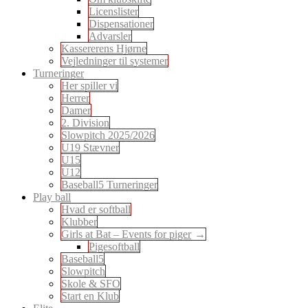
Licenslister
Dispensationer
Advarsler
Kassererens Hjørne
Vejledninger til systemer
Turneringer
Her spiller vi
Herrer
Damer
2. Division
Slowpitch 2025/2026
U19 Stævner
U15
U12
Baseball5 Turneringer
Play ball
Hvad er softball
Klubber
Girls at Bat – Events for piger
Pigesoftball
Baseball5
Slowpitch
Skole & SFO
Start en Klub