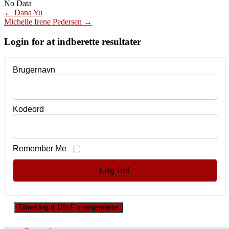
No Data
Post
←
Dana Yu
Michelle Irene Pedersen
→
navigation
Login for at indberette resultater
Brugernavn
Kodeord
Remember Me
Tilmelding til DSoF arrangementer