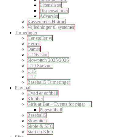
Licenslister
Dispensationer
Advarsler
Kassererens Hjørne
Vejledninger til systemer
Turneringer
Her spiller vi
Herrer
Damer
2. Division
Slowpitch 2025/2026
U19 Stævner
U15
U12
Baseball5 Turneringer
Play ball
Hvad er softball
Klubber
Girls at Bat – Events for piger
Pigesoftball
Baseball5
Slowpitch
Skole & SFO
Start en Klub