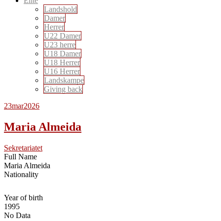
Elite
Landshold
Damer
Herrer
U22 Damer
U23 herre
U18 Damer
U18 Herrer
U16 Herrer
Landskampe
Giving back
23
mar
2026
Maria Almeida
Sekretariatet
Full Name
Maria Almeida
Nationality
Year of birth
1995
No Data