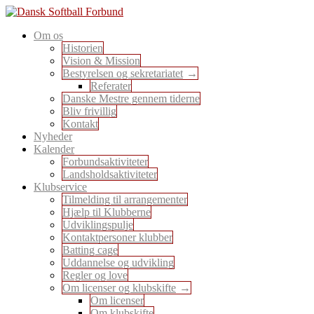
Skip
to
En sport for alle
Om os
content
Dansk Softball Forbund
Historien
Vision & Mission
Bestyrelsen og sekretariatet
Referater
Danske Mestre gennem tiderne
Bliv frivillig
Kontakt
Nyheder
Kalender
Forbundsaktiviteter
Landsholdsaktiviteter
Klubservice
Tilmelding til arrangementer
Hjælp til Klubberne
Udviklingspulje
Kontaktpersoner klubber
Batting cage
Uddannelse og udvikling
Regler og love
Om licenser og klubskifte
Om licenser
Om klubskifte