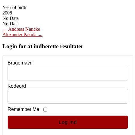
Year of birth
2008
No Data
No Data
Post
←
Andreas Nancke
Alexander Pakula
→
navigation
Login for at indberette resultater
Brugernavn
Kodeord
Remember Me