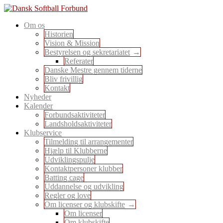
Skip
to
En sport for alle
Om os
content
Dansk Softball Forbund
Historien
Vision & Mission
Bestyrelsen og sekretariatet
Referater
Danske Mestre gennem tiderne
Bliv frivillig
Kontakt
Nyheder
Kalender
Forbundsaktiviteter
Landsholdsaktiviteter
Klubservice
Tilmelding til arrangementer
Hjælp til Klubberne
Udviklingspulje
Kontaktpersoner klubber
Batting cage
Uddannelse og udvikling
Regler og love
Om licenser og klubskifte
Om licenser
Om klubskifte