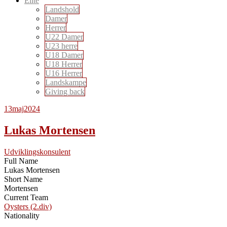
Elite
Landshold
Damer
Herrer
U22 Damer
U23 herre
U18 Damer
U18 Herrer
U16 Herrer
Landskampe
Giving back
13
maj
2024
Lukas Mortensen
Udviklingskonsulent
Full Name
Lukas Mortensen
Short Name
Mortensen
Current Team
Oysters (2.div)
Nationality