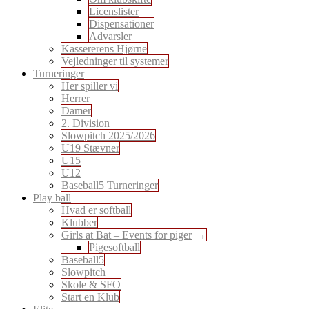
Licenslister
Dispensationer
Advarsler
Kassererens Hjørne
Vejledninger til systemer
Turneringer
Her spiller vi
Herrer
Damer
2. Division
Slowpitch 2025/2026
U19 Stævner
U15
U12
Baseball5 Turneringer
Play ball
Hvad er softball
Klubber
Girls at Bat – Events for piger
Pigesoftball
Baseball5
Slowpitch
Skole & SFO
Start en Klub