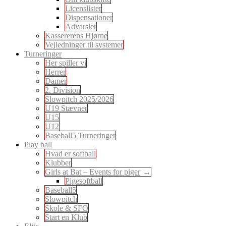
Licenslister
Dispensationer
Advarsler
Kassererens Hjørne
Vejledninger til systemer
Turneringer
Her spiller vi
Herrer
Damer
2. Division
Slowpitch 2025/2026
U19 Stævner
U15
U12
Baseball5 Turneringer
Play ball
Hvad er softball
Klubber
Girls at Bat – Events for piger
Pigesoftball
Baseball5
Slowpitch
Skole & SFO
Start en Klub