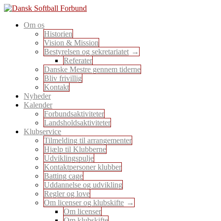
Skip
to
En sport for alle
Om os
content
Dansk Softball Forbund
Historien
Vision & Mission
Bestyrelsen og sekretariatet
Referater
Danske Mestre gennem tiderne
Bliv frivillig
Kontakt
Nyheder
Kalender
Forbundsaktiviteter
Landsholdsaktiviteter
Klubservice
Tilmelding til arrangementer
Hjælp til Klubberne
Udviklingspulje
Kontaktpersoner klubber
Batting cage
Uddannelse og udvikling
Regler og love
Om licenser og klubskifte
Om licenser
Om klubskifte