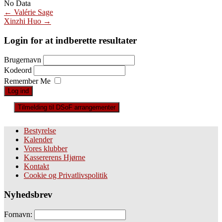
No Data
Post
←
Valérie Sage
Xinzhi Huo
→
navigation
Login for at indberette resultater
Brugernavn
Kodeord
Remember Me
Tilmelding til DSoF arrangementer
Bestyrelse
Kalender
Vores klubber
Kassererens Hjørne
Kontakt
Cookie og Privatlivspolitik
Nyhedsbrev
Fornavn: