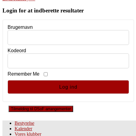
navigation
Login for at indberette resultater
Brugernavn
Kodeord
Remember Me
Tilmelding til DSoF arrangementer
Bestyrelse
Kalender
Vores klubber