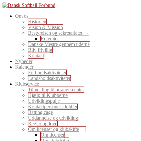
Skip
to
En sport for alle
Om os
content
Dansk Softball Forbund
Historien
Vision & Mission
Bestyrelsen og sekretariatet
Referater
Danske Mestre gennem tiderne
Bliv frivillig
Kontakt
Nyheder
Kalender
Forbundsaktiviteter
Landsholdsaktiviteter
Klubservice
Tilmelding til arrangementer
Hjælp til Klubberne
Udviklingspulje
Kontaktpersoner klubber
Batting cage
Uddannelse og udvikling
Regler og love
Om licenser og klubskifte
Om licenser
Om klubskifte