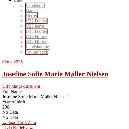
Elite
Landshold
Damer
Herrer
U22 Damer
U23 herre
U18 Damer
U18 Herrer
U16 Herrer
Landskampe
Giving back
02
maj
2025
Josefine Sofie Marie Møller Nielsen
Udviklingskonsulent
Full Name
Josefine Sofie Marie Møller Nielsen
Year of birth
2004
No Data
No Data
Post
←
Juan Cruz Zara
Livia Karleby
→