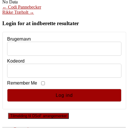
No Data
Post
←
Codi Pannebecker
Rikke Træholt
→
navigation
Login for at indberette resultater
Brugernavn
Kodeord
Remember Me
Tilmelding til DSoF arrangementer