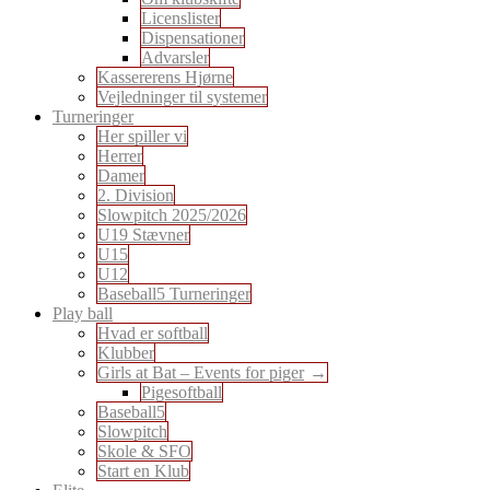
Licenslister
Dispensationer
Advarsler
Kassererens Hjørne
Vejledninger til systemer
Turneringer
Her spiller vi
Herrer
Damer
2. Division
Slowpitch 2025/2026
U19 Stævner
U15
U12
Baseball5 Turneringer
Play ball
Hvad er softball
Klubber
Girls at Bat – Events for piger
Pigesoftball
Baseball5
Slowpitch
Skole & SFO
Start en Klub