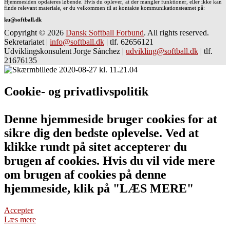
Hjemmesiden opdateres løbende. Hvis du oplever, at der mangler funktioner, eller ikke kan
finde relevant materiale, er du velkommen til at kontakte kommunikationsteamet på:
ku@softball.dk
Copyright © 2026
Dansk Softball Forbund
. All rights reserved.
Sekretariatet
|
info@softball.dk
|
tlf. 62656121
Udviklingskonsulent Jorge Sánchez
|
udvikling@softball.dk
|
tlf.
21676135
Cookie- og privatlivspolitik
Denne hjemmeside bruger cookies for at
sikre dig den bedste oplevelse. Ved at
klikke rundt på sitet accepterer du
brugen af cookies. Hvis du vil vide mere
om brugen af cookies på denne
hjemmeside, klik på "LÆS MERE"
Accepter
Læs mere