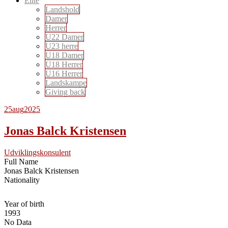
Elite
Landshold
Damer
Herrer
U22 Damer
U23 herre
U18 Damer
U18 Herrer
U16 Herrer
Landskampe
Giving back
25
aug
2025
Jonas Balck Kristensen
Udviklingskonsulent
Full Name
Jonas Balck Kristensen
Nationality
Year of birth
1993
No Data