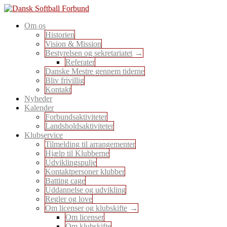
Skip
to
En sport for alle
Om os
content
Dansk Softball Forbund
Historien
Vision & Mission
Bestyrelsen og sekretariatet
Referater
Danske Mestre gennem tiderne
Bliv frivillig
Kontakt
Nyheder
Kalender
Forbundsaktiviteter
Landsholdsaktiviteter
Klubservice
Tilmelding til arrangementer
Hjælp til Klubberne
Udviklingspulje
Kontaktpersoner klubber
Batting cage
Uddannelse og udvikling
Regler og love
Om licenser og klubskifte
Om licenser
Om klubskifte