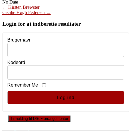
No Data
Post
←
Kirsten Brewster
Cecilie Høgh Pedersen
→
navigation
Login for at indberette resultater
Brugernavn
Kodeord
Remember Me
Tilmelding til DSoF arrangementer