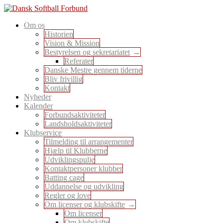
Skip
to
En sport for alle
Om os
content
Dansk Softball Forbund
Historien
Vision & Mission
Bestyrelsen og sekretariatet
Referater
Danske Mestre gennem tiderne
Bliv frivillig
Kontakt
Nyheder
Kalender
Forbundsaktiviteter
Landsholdsaktiviteter
Klubservice
Tilmelding til arrangementer
Hjælp til Klubberne
Udviklingspulje
Kontaktpersoner klubber
Batting cage
Uddannelse og udvikling
Regler og love
Om licenser og klubskifte
Om licenser
Om klubskifte