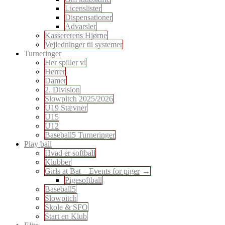
Licenslister
Dispensationer
Advarsler
Kassererens Hjørne
Vejledninger til systemer
Turneringer
Her spiller vi
Herrer
Damer
2. Division
Slowpitch 2025/2026
U19 Stævner
U15
U12
Baseball5 Turneringer
Play ball
Hvad er softball
Klubber
Girls at Bat – Events for piger
Pigesoftball
Baseball5
Slowpitch
Skole & SFO
Start en Klub