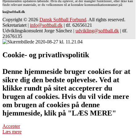
Hjemmesiden opdateres løbende. Hvis du oplever, at der mangler funktioner, eller ikke kan
finde relevant materiale, er du velkommen til at kontakte kommunikationsteamet på:
ku@softball.dk
Copyright © 2026
Dansk Softball Forbund
. All rights reserved.
Sekretariatet
|
info@softball.dk
|
tlf. 62656121
Udviklingskonsulent Jorge Sánchez
|
udvikling@softball.dk
|
tlf.
21676135
Cookie- og privatlivspolitik
Denne hjemmeside bruger cookies for at
sikre dig den bedste oplevelse. Ved at
klikke rundt på sitet accepterer du
brugen af cookies. Hvis du vil vide mere
om brugen af cookies på denne
hjemmeside, klik på "LÆS MERE"
Accepter
Læs mere