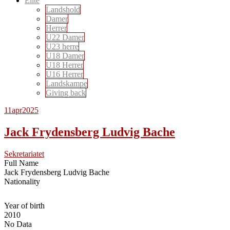
Elite
Landshold
Damer
Herrer
U22 Damer
U23 herre
U18 Damer
U18 Herrer
U16 Herrer
Landskampe
Giving back
11
apr
2025
Jack Frydensberg Ludvig Bache
Sekretariatet
Full Name
Jack Frydensberg Ludvig Bache
Nationality
Year of birth
2010
No Data