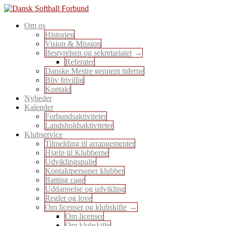
Skip
to
En sport for alle
Om os
content
Dansk Softball Forbund
Historien
Vision & Mission
Bestyrelsen og sekretariatet
Referater
Danske Mestre gennem tiderne
Bliv frivillig
Kontakt
Nyheder
Kalender
Forbundsaktiviteter
Landsholdsaktiviteter
Klubservice
Tilmelding til arrangementer
Hjælp til Klubberne
Udviklingspulje
Kontaktpersoner klubber
Batting cage
Uddannelse og udvikling
Regler og love
Om licenser og klubskifte
Om licenser
Om klubskifte