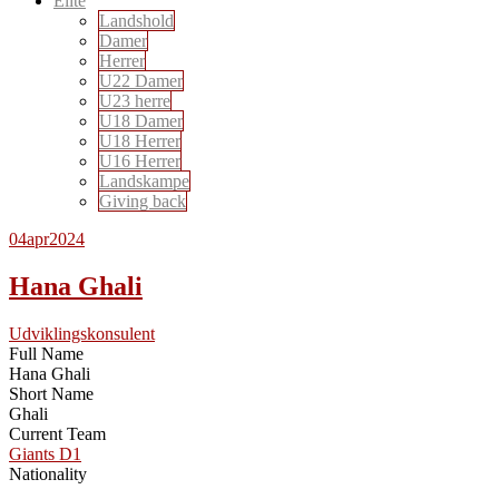
Elite
Landshold
Damer
Herrer
U22 Damer
U23 herre
U18 Damer
U18 Herrer
U16 Herrer
Landskampe
Giving back
04
apr
2024
Hana Ghali
Udviklingskonsulent
Full Name
Hana Ghali
Short Name
Ghali
Current Team
Giants D1
Nationality