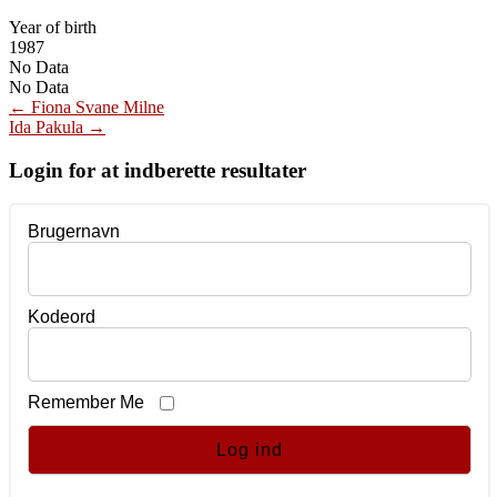
Year of birth
1987
No Data
No Data
Post
←
Fiona Svane Milne
Ida Pakula
→
navigation
Login for at indberette resultater
Brugernavn
Kodeord
Remember Me