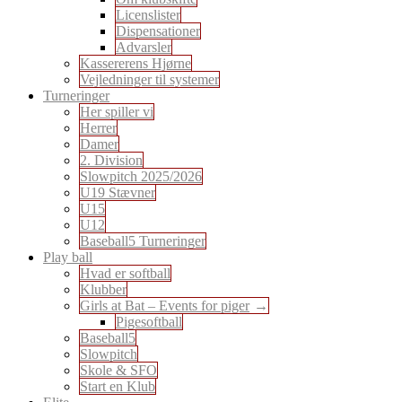
Licenslister
Dispensationer
Advarsler
Kassererens Hjørne
Vejledninger til systemer
Turneringer
Her spiller vi
Herrer
Damer
2. Division
Slowpitch 2025/2026
U19 Stævner
U15
U12
Baseball5 Turneringer
Play ball
Hvad er softball
Klubber
Girls at Bat – Events for piger
Pigesoftball
Baseball5
Slowpitch
Skole & SFO
Start en Klub