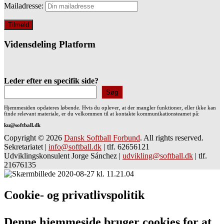
Mailadresse:
Vidensdeling Platform
Leder efter en specifik side?
Søg
Hjemmesiden opdateres løbende. Hvis du oplever, at der mangler funktioner, eller ikke kan
finde relevant materiale, er du velkommen til at kontakte kommunikationsteamet på:
ku@softball.dk
Copyright © 2026
Dansk Softball Forbund
. All rights reserved.
Sekretariatet
|
info@softball.dk
|
tlf. 62656121
Udviklingskonsulent Jorge Sánchez
|
udvikling@softball.dk
|
tlf.
21676135
Cookie- og privatlivspolitik
Denne hjemmeside bruger cookies for at