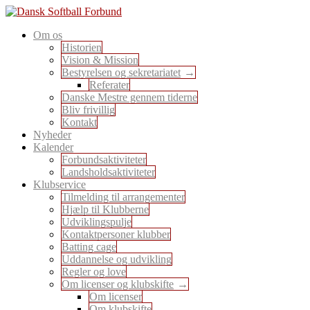
Skip
to
En sport for alle
Om os
content
Dansk Softball Forbund
Historien
Vision & Mission
Bestyrelsen og sekretariatet
Referater
Danske Mestre gennem tiderne
Bliv frivillig
Kontakt
Nyheder
Kalender
Forbundsaktiviteter
Landsholdsaktiviteter
Klubservice
Tilmelding til arrangementer
Hjælp til Klubberne
Udviklingspulje
Kontaktpersoner klubber
Batting cage
Uddannelse og udvikling
Regler og love
Om licenser og klubskifte
Om licenser
Om klubskifte