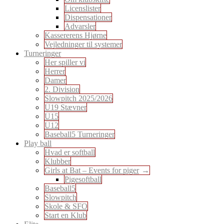
Licenslister
Dispensationer
Advarsler
Kassererens Hjørne
Vejledninger til systemer
Turneringer
Her spiller vi
Herrer
Damer
2. Division
Slowpitch 2025/2026
U19 Stævner
U15
U12
Baseball5 Turneringer
Play ball
Hvad er softball
Klubber
Girls at Bat – Events for piger
Pigesoftball
Baseball5
Slowpitch
Skole & SFO
Start en Klub