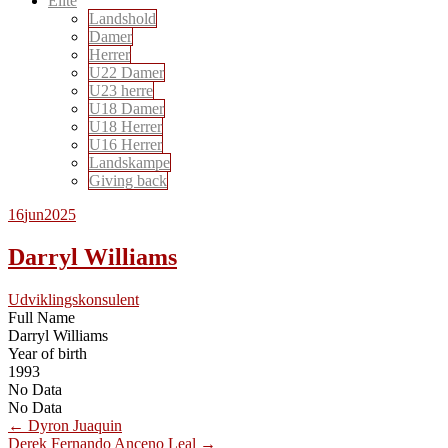
Elite
Landshold
Damer
Herrer
U22 Damer
U23 herre
U18 Damer
U18 Herrer
U16 Herrer
Landskampe
Giving back
16
jun
2025
Darryl Williams
Udviklingskonsulent
Full Name
Darryl Williams
Year of birth
1993
No Data
No Data
Post
←
Dyron Juaquin
Derek Fernando Anceno Leal
→