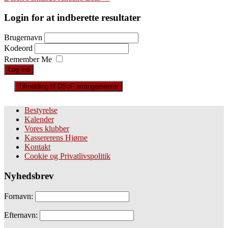
navigation
Login for at indberette resultater
Brugernavn
Kodeord
Remember Me
Tilmelding til DSoF arrangementer
Bestyrelse
Kalender
Vores klubber
Kassererens Hjørne
Kontakt
Cookie og Privatlivspolitik
Nyhedsbrev
Fornavn:
Efternavn: