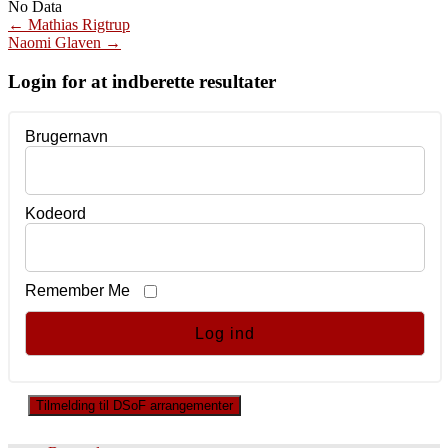
No Data
Post
←
Mathias Rigtrup
Naomi Glaven
→
navigation
Login for at indberette resultater
Brugernavn
Kodeord
Remember Me
Tilmelding til DSoF arrangementer