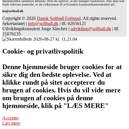
Hjemmesiden opdateres løbende. Hvis du oplever, at der mangler funktioner, eller ikke kan
finde relevant materiale, er du velkommen til at kontakte kommunikationsteamet på:
ku@softball.dk
Copyright © 2026
Dansk Softball Forbund
. All rights reserved.
Sekretariatet
|
info@softball.dk
|
tlf. 62656121
Udviklingskonsulent Jorge Sánchez
|
udvikling@softball.dk
|
tlf.
21676135
Cookie- og privatlivspolitik
Denne hjemmeside bruger cookies for at
sikre dig den bedste oplevelse. Ved at
klikke rundt på sitet accepterer du
brugen af cookies. Hvis du vil vide mere
om brugen af cookies på denne
hjemmeside, klik på "LÆS MERE"
Accepter
Læs mere