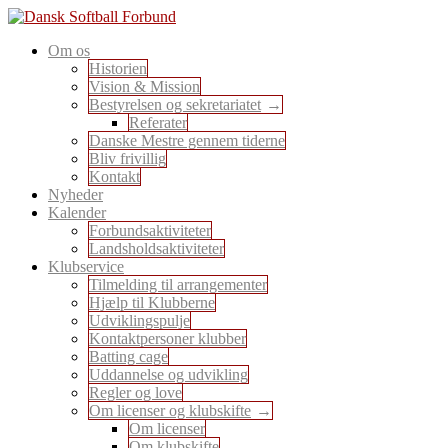
Skip
to
En sport for alle
Om os
content
Dansk Softball Forbund
Historien
Vision & Mission
Bestyrelsen og sekretariatet
Referater
Danske Mestre gennem tiderne
Bliv frivillig
Kontakt
Nyheder
Kalender
Forbundsaktiviteter
Landsholdsaktiviteter
Klubservice
Tilmelding til arrangementer
Hjælp til Klubberne
Udviklingspulje
Kontaktpersoner klubber
Batting cage
Uddannelse og udvikling
Regler og love
Om licenser og klubskifte
Om licenser
Om klubskifte