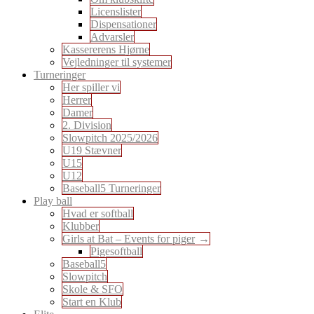
Licenslister
Dispensationer
Advarsler
Kassererens Hjørne
Vejledninger til systemer
Turneringer
Her spiller vi
Herrer
Damer
2. Division
Slowpitch 2025/2026
U19 Stævner
U15
U12
Baseball5 Turneringer
Play ball
Hvad er softball
Klubber
Girls at Bat – Events for piger
Pigesoftball
Baseball5
Slowpitch
Skole & SFO
Start en Klub