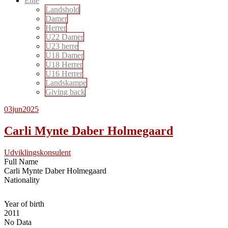
Elite
Landshold
Damer
Herrer
U22 Damer
U23 herre
U18 Damer
U18 Herrer
U16 Herrer
Landskampe
Giving back
03
jun
2025
Carli Mynte Daber Holmegaard
Udviklingskonsulent
Full Name
Carli Mynte Daber Holmegaard
Nationality
Year of birth
2011
No Data