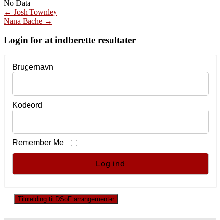
No Data
Post
←
Josh Townley
Nana Bache
→
navigation
Login for at indberette resultater
Brugernavn
Kodeord
Remember Me
Tilmelding til DSoF arrangementer