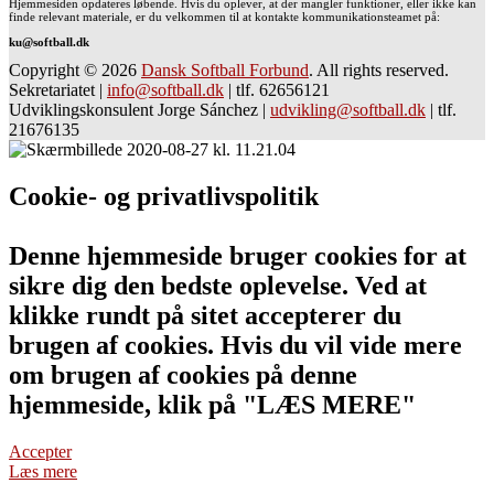
Hjemmesiden opdateres løbende. Hvis du oplever, at der mangler funktioner, eller ikke kan
finde relevant materiale, er du velkommen til at kontakte kommunikationsteamet på:
ku@softball.dk
Copyright © 2026
Dansk Softball Forbund
. All rights reserved.
Sekretariatet
|
info@softball.dk
|
tlf. 62656121
Udviklingskonsulent Jorge Sánchez
|
udvikling@softball.dk
|
tlf.
21676135
Cookie- og privatlivspolitik
Denne hjemmeside bruger cookies for at
sikre dig den bedste oplevelse. Ved at
klikke rundt på sitet accepterer du
brugen af cookies. Hvis du vil vide mere
om brugen af cookies på denne
hjemmeside, klik på "LÆS MERE"
Accepter
Læs mere