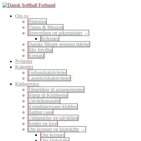
Skip
to
En sport for alle
Om os
content
Dansk Softball Forbund
Historien
Vision & Mission
Bestyrelsen og sekretariatet
Referater
Danske Mestre gennem tiderne
Bliv frivillig
Kontakt
Nyheder
Kalender
Forbundsaktiviteter
Landsholdsaktiviteter
Klubservice
Tilmelding til arrangementer
Hjælp til Klubberne
Udviklingspulje
Kontaktpersoner klubber
Batting cage
Uddannelse og udvikling
Regler og love
Om licenser og klubskifte
Om licenser
Om klubskifte