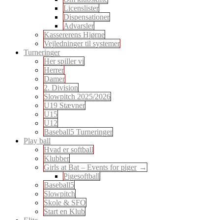
Licenslister
Dispensationer
Advarsler
Kassererens Hjørne
Vejledninger til systemer
Turneringer
Her spiller vi
Herrer
Damer
2. Division
Slowpitch 2025/2026
U19 Stævner
U15
U12
Baseball5 Turneringer
Play ball
Hvad er softball
Klubber
Girls at Bat – Events for piger
Pigesoftball
Baseball5
Slowpitch
Skole & SFO
Start en Klub