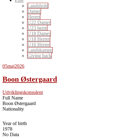
Elite
Landshold
Damer
Herrer
U22 Damer
U23 herre
U18 Damer
U18 Herrer
U16 Herrer
Landskampe
Giving back
05
maj
2026
Boon Østergaard
Udviklingskonsulent
Full Name
Boon Østergaard
Nationality
Year of birth
1978
No Data