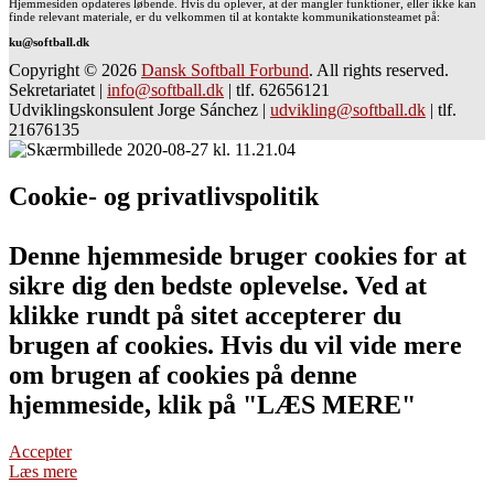
Hjemmesiden opdateres løbende. Hvis du oplever, at der mangler funktioner, eller ikke kan
finde relevant materiale, er du velkommen til at kontakte kommunikationsteamet på:
ku@softball.dk
Copyright © 2026
Dansk Softball Forbund
. All rights reserved.
Sekretariatet
|
info@softball.dk
|
tlf. 62656121
Udviklingskonsulent Jorge Sánchez
|
udvikling@softball.dk
|
tlf.
21676135
Cookie- og privatlivspolitik
Denne hjemmeside bruger cookies for at
sikre dig den bedste oplevelse. Ved at
klikke rundt på sitet accepterer du
brugen af cookies. Hvis du vil vide mere
om brugen af cookies på denne
hjemmeside, klik på "LÆS MERE"
Accepter
Læs mere