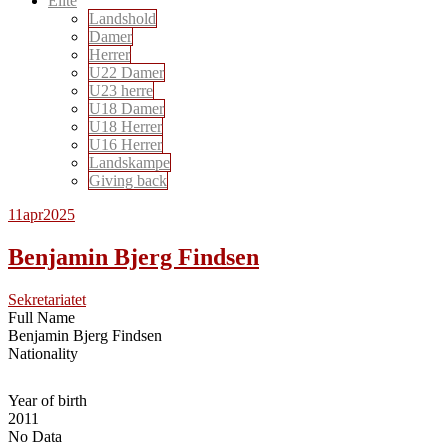
Elite
Landshold
Damer
Herrer
U22 Damer
U23 herre
U18 Damer
U18 Herrer
U16 Herrer
Landskampe
Giving back
11
apr
2025
Benjamin Bjerg Findsen
Sekretariatet
Full Name
Benjamin Bjerg Findsen
Nationality
Year of birth
2011
No Data