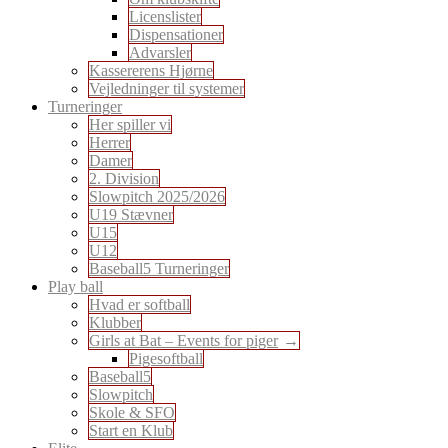
Licenslister
Dispensationer
Advarsler
Kassererens Hjørne
Vejledninger til systemer
Turneringer
Her spiller vi
Herrer
Damer
2. Division
Slowpitch 2025/2026
U19 Stævner
U15
U12
Baseball5 Turneringer
Play ball
Hvad er softball
Klubber
Girls at Bat – Events for piger
Pigesoftball
Baseball5
Slowpitch
Skole & SFO
Start en Klub