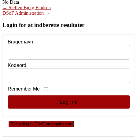
No Data
Post
←
Steffen Bjerg Findsen
DSoF Administration
→
navigation
Login for at indberette resultater
Brugernavn
Kodeord
Remember Me
Tilmelding til DSoF arrangementer