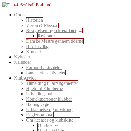
Skip
to
En sport for alle
Om os
content
Dansk Softball Forbund
Historien
Vision & Mission
Bestyrelsen og sekretariatet
Referater
Danske Mestre gennem tiderne
Bliv frivillig
Kontakt
Nyheder
Kalender
Forbundsaktiviteter
Landsholdsaktiviteter
Klubservice
Tilmelding til arrangementer
Hjælp til Klubberne
Udviklingspulje
Kontaktpersoner klubber
Batting cage
Uddannelse og udvikling
Regler og love
Om licenser og klubskifte
Om licenser
Om klubskifte