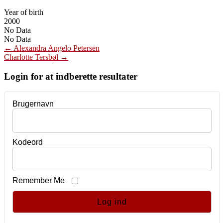
Year of birth
2000
No Data
No Data
Post
←
Alexandra Angelo Petersen
Charlotte Tersbøl
→
navigation
Login for at indberette resultater
Brugernavn
Kodeord
Remember Me