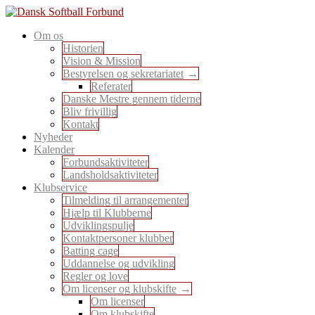
Skip
to
En sport for alle
Om os
content
Dansk Softball Forbund
Historien
Vision & Mission
Bestyrelsen og sekretariatet
Referater
Danske Mestre gennem tiderne
Bliv frivillig
Kontakt
Nyheder
Kalender
Forbundsaktiviteter
Landsholdsaktiviteter
Klubservice
Tilmelding til arrangementer
Hjælp til Klubberne
Udviklingspulje
Kontaktpersoner klubber
Batting cage
Uddannelse og udvikling
Regler og love
Om licenser og klubskifte
Om licenser
Om klubskifte