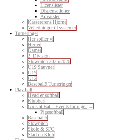
Licenslister
Dispensationer
Advarsler
Kassererens Hjørne
Vejledninger til systemer
Turneringer
Her spiller vi
Herrer
Damer
2. Division
Slowpitch 2025/2026
U19 Stævner
U15
U12
Baseball5 Turneringer
Play ball
Hvad er softball
Klubber
Girls at Bat – Events for piger
Pigesoftball
Baseball5
Slowpitch
Skole & SFO
Start en Klub