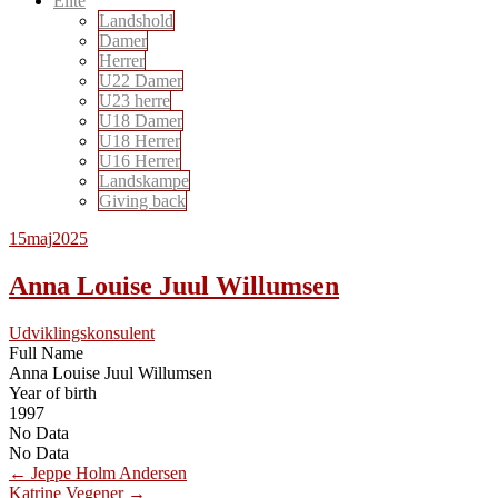
Elite
Landshold
Damer
Herrer
U22 Damer
U23 herre
U18 Damer
U18 Herrer
U16 Herrer
Landskampe
Giving back
15
maj
2025
Anna Louise Juul Willumsen
Udviklingskonsulent
Full Name
Anna Louise Juul Willumsen
Year of birth
1997
No Data
No Data
Post
←
Jeppe Holm Andersen
Katrine Vegener
→