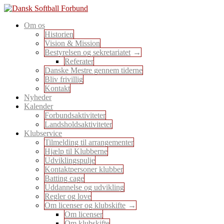
Skip
to
En sport for alle
Om os
content
Dansk Softball Forbund
Historien
Vision & Mission
Bestyrelsen og sekretariatet
Referater
Danske Mestre gennem tiderne
Bliv frivillig
Kontakt
Nyheder
Kalender
Forbundsaktiviteter
Landsholdsaktiviteter
Klubservice
Tilmelding til arrangementer
Hjælp til Klubberne
Udviklingspulje
Kontaktpersoner klubber
Batting cage
Uddannelse og udvikling
Regler og love
Om licenser og klubskifte
Om licenser
Om klubskifte