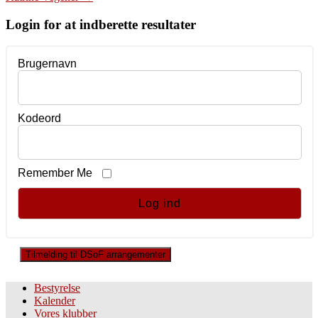
navigation
Login for at indberette resultater
Brugernavn
Kodeord
Remember Me
Tilmelding til DSoF arrangementer
Bestyrelse
Kalender
Vores klubber