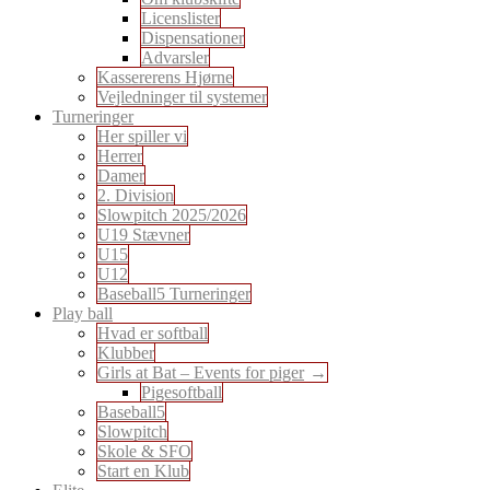
Licenslister
Dispensationer
Advarsler
Kassererens Hjørne
Vejledninger til systemer
Turneringer
Her spiller vi
Herrer
Damer
2. Division
Slowpitch 2025/2026
U19 Stævner
U15
U12
Baseball5 Turneringer
Play ball
Hvad er softball
Klubber
Girls at Bat – Events for piger
Pigesoftball
Baseball5
Slowpitch
Skole & SFO
Start en Klub