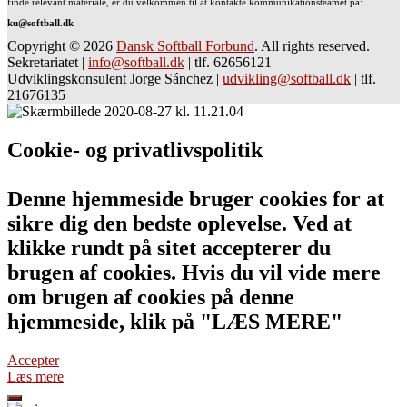
finde relevant materiale, er du velkommen til at kontakte kommunikationsteamet på:
ku@softball.dk
Copyright © 2026
Dansk Softball Forbund
. All rights reserved.
Sekretariatet
|
info@softball.dk
|
tlf. 62656121
Udviklingskonsulent Jorge Sánchez
|
udvikling@softball.dk
|
tlf.
21676135
Cookie- og privatlivspolitik
Denne hjemmeside bruger cookies for at
sikre dig den bedste oplevelse. Ved at
klikke rundt på sitet accepterer du
brugen af cookies. Hvis du vil vide mere
om brugen af cookies på denne
hjemmeside, klik på "LÆS MERE"
Accepter
Læs mere