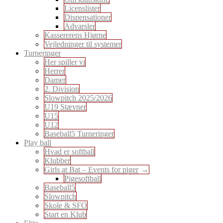
Licenslister
Dispensationer
Advarsler
Kassererens Hjørne
Vejledninger til systemer
Turneringer
Her spiller vi
Herrer
Damer
2. Division
Slowpitch 2025/2026
U19 Stævner
U15
U12
Baseball5 Turneringer
Play ball
Hvad er softball
Klubber
Girls at Bat – Events for piger
Pigesoftball
Baseball5
Slowpitch
Skole & SFO
Start en Klub