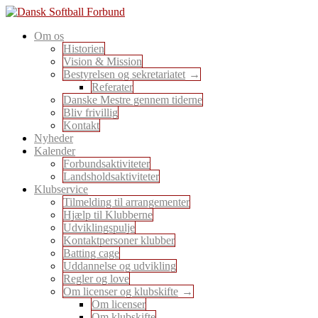
Skip
to
En sport for alle
Om os
content
Dansk Softball Forbund
Historien
Vision & Mission
Bestyrelsen og sekretariatet
Referater
Danske Mestre gennem tiderne
Bliv frivillig
Kontakt
Nyheder
Kalender
Forbundsaktiviteter
Landsholdsaktiviteter
Klubservice
Tilmelding til arrangementer
Hjælp til Klubberne
Udviklingspulje
Kontaktpersoner klubber
Batting cage
Uddannelse og udvikling
Regler og love
Om licenser og klubskifte
Om licenser
Om klubskifte