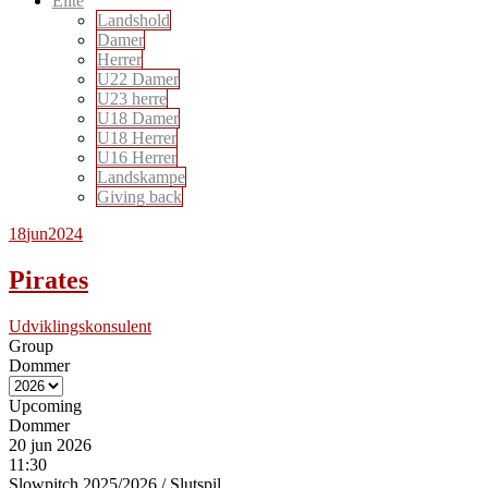
Elite
Landshold
Damer
Herrer
U22 Damer
U23 herre
U18 Damer
U18 Herrer
U16 Herrer
Landskampe
Giving back
18
jun
2024
Pirates
Udviklingskonsulent
Group
Dommer
Upcoming
Dommer
20 jun 2026
11:30
Slowpitch 2025/2026
/
Slutspil