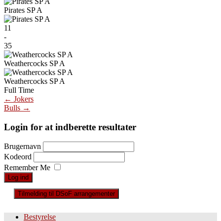
Pirates SP A
11
-
35
Weathercocks SP A
Weathercocks SP A
Full Time
Post
←
Jokers
Bulls
→
navigation
Login for at indberette resultater
Brugernavn
Kodeord
Remember Me
Tilmelding til DSoF arrangementer
Bestyrelse