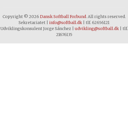
Copyright © 2026
Dansk Softball Forbund
. All rights reserved.
Sekretariatet
|
info@softball.dk
|
tlf. 62656121
Udviklingskonsulent Jorge Sánchez
|
udvikling@softball.dk
|
tlf.
21676135
Cookie- og privatlivspolitik
Denne hjemmeside bruger cookies
for at sikre dig den bedste
oplevelse. Ved at klikke rundt på
sitet accepterer du brugen af
cookies. Hvis du vil vide mere om
brugen af cookies på denne