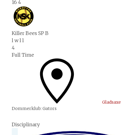
16
4
Killer Bees SP B
l
w
l
l
4
Full Time
Gladsaxe
Dommerklub:
Gators
Disciplinary