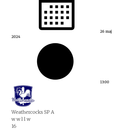
26 maj
2024
13:00
Weathercocks SP A
w
w
l
l
w
16