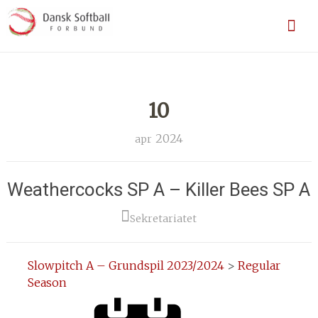
Skip
En sport for alle
Dansk Softball Forbund
to
content
10
2024
apr
Weathercocks SP A – Killer Bees SP A
Sekretariatet
Slowpitch A – Grundspil 2023/2024
>
Regular
Season