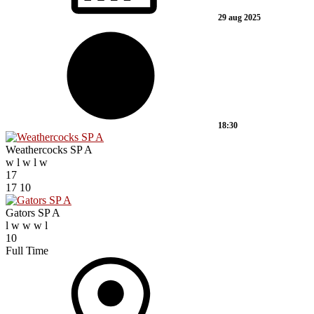
29 aug 2025
18:30
Weathercocks SP A
w
l
w
l
w
17
17
10
Gators SP A
l
w
w
w
l
10
Full Time