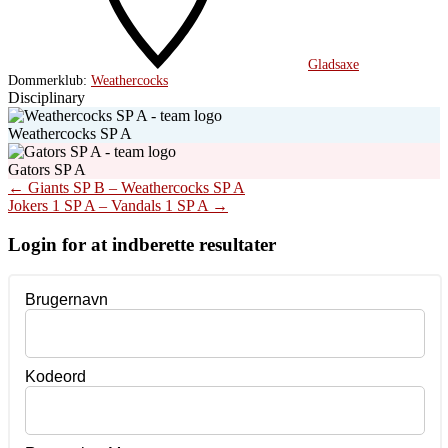
Gladsaxe
Dommerklub:
Weathercocks
Disciplinary
Weathercocks SP A
Gators SP A
Post
←
Giants SP B – Weathercocks SP A
Jokers 1 SP A – Vandals 1 SP A
→
navigation
Login for at indberette resultater
Brugernavn
Kodeord