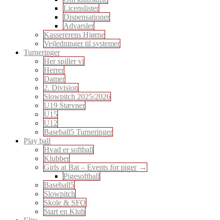
Licenslister
Dispensationer
Advarsler
Kassererens Hjørne
Vejledninger til systemer
Turneringer
Her spiller vi
Herrer
Damer
2. Division
Slowpitch 2025/2026
U19 Stævner
U15
U12
Baseball5 Turneringer
Play ball
Hvad er softball
Klubber
Girls at Bat – Events for piger
Pigesoftball
Baseball5
Slowpitch
Skole & SFO
Start en Klub