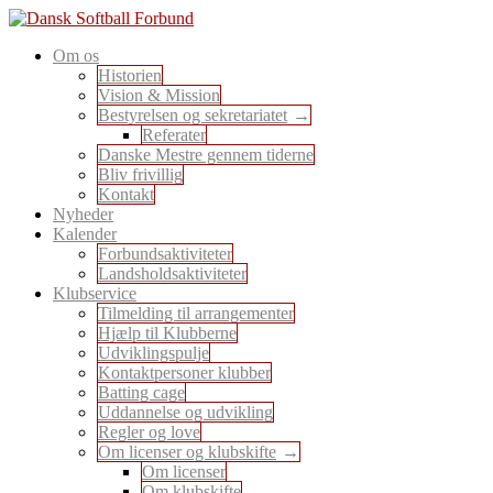
Skip
to
En sport for alle
Om os
content
Dansk Softball Forbund
Historien
Vision & Mission
Bestyrelsen og sekretariatet
Referater
Danske Mestre gennem tiderne
Bliv frivillig
Kontakt
Nyheder
Kalender
Forbundsaktiviteter
Landsholdsaktiviteter
Klubservice
Tilmelding til arrangementer
Hjælp til Klubberne
Udviklingspulje
Kontaktpersoner klubber
Batting cage
Uddannelse og udvikling
Regler og love
Om licenser og klubskifte
Om licenser
Om klubskifte