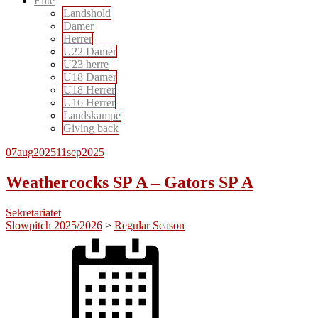
Elite
Landshold
Damer
Herrer
U22 Damer
U23 herre
U18 Damer
U18 Herrer
U16 Herrer
Landskampe
Giving back
07
aug
2025
11
sep
2025
Weathercocks SP A – Gators SP A
Sekretariatet
Slowpitch 2025/2026
>
Regular Season