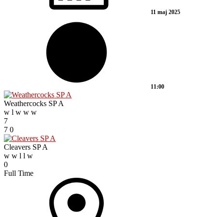
11 maj 2025
11:00
Weathercocks SP A
w
l
w
w
w
7
7
0
Cleavers SP A
w
w
l
l
w
0
Full Time