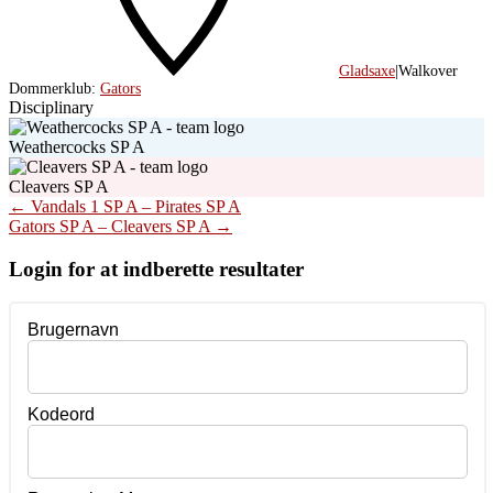
Gladsaxe
|
Walkover
Dommerklub:
Gators
Disciplinary
Weathercocks SP A
Cleavers SP A
Post
←
Vandals 1 SP A – Pirates SP A
Gators SP A – Cleavers SP A
→
navigation
Login for at indberette resultater
Brugernavn
Kodeord