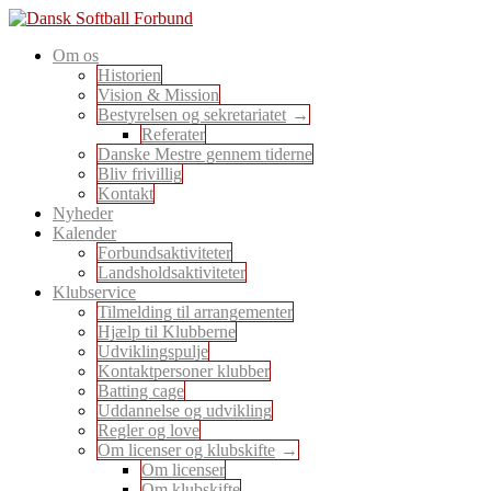
Skip
to
En sport for alle
Om os
content
Dansk Softball Forbund
Historien
Vision & Mission
Bestyrelsen og sekretariatet
Referater
Danske Mestre gennem tiderne
Bliv frivillig
Kontakt
Nyheder
Kalender
Forbundsaktiviteter
Landsholdsaktiviteter
Klubservice
Tilmelding til arrangementer
Hjælp til Klubberne
Udviklingspulje
Kontaktpersoner klubber
Batting cage
Uddannelse og udvikling
Regler og love
Om licenser og klubskifte
Om licenser
Om klubskifte