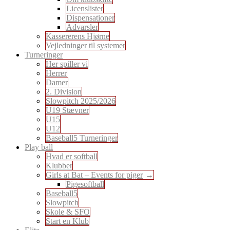
Licenslister
Dispensationer
Advarsler
Kassererens Hjørne
Vejledninger til systemer
Turneringer
Her spiller vi
Herrer
Damer
2. Division
Slowpitch 2025/2026
U19 Stævner
U15
U12
Baseball5 Turneringer
Play ball
Hvad er softball
Klubber
Girls at Bat – Events for piger
Pigesoftball
Baseball5
Slowpitch
Skole & SFO
Start en Klub