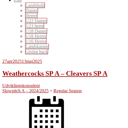
Elite
Landshold
Damer
Herrer
U22 Damer
U23 herre
U18 Damer
U18 Herrer
U16 Herrer
Landskampe
Giving back
27
apr
2025
13
maj
2025
Weathercocks SP A – Cleavers SP A
Udviklingskonsulent
Slowpitch A – 2024/2025
>
Regular Season