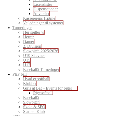
Licenslister
Dispensationer
Advarsler
Kassererens Hjørne
Vejledninger til systemer
Turneringer
Her spiller vi
Herrer
Damer
2. Division
Slowpitch 2025/2026
U19 Stævner
U15
U12
Baseball5 Turneringer
Play ball
Hvad er softball
Klubber
Girls at Bat – Events for piger
Pigesoftball
Baseball5
Slowpitch
Skole & SFO
Start en Klub