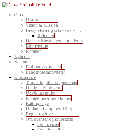
Skip
to
En sport for alle
Om os
content
Dansk Softball Forbund
Historien
Vision & Mission
Bestyrelsen og sekretariatet
Referater
Danske Mestre gennem tiderne
Bliv frivillig
Kontakt
Nyheder
Kalender
Forbundsaktiviteter
Landsholdsaktiviteter
Klubservice
Tilmelding til arrangementer
Hjælp til Klubberne
Udviklingspulje
Kontaktpersoner klubber
Batting cage
Uddannelse og udvikling
Regler og love
Om licenser og klubskifte
Om licenser
Om klubskifte