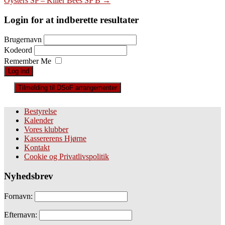
Oysters SP – Killer Bees SP B
→
navigation
Login for at indberette resultater
Brugernavn
Kodeord
Remember Me
Tilmelding til DSoF arrangementer
Bestyrelse
Kalender
Vores klubber
Kassererens Hjørne
Kontakt
Cookie og Privatlivspolitik
Nyhedsbrev
Fornavn:
Efternavn: