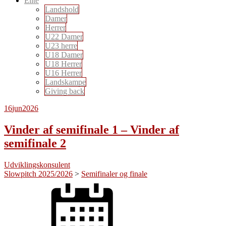
Elite
Landshold
Damer
Herrer
U22 Damer
U23 herre
U18 Damer
U18 Herrer
U16 Herrer
Landskampe
Giving back
16
jun
2026
Vinder af semifinale 1 – Vinder af
semifinale 2
Udviklingskonsulent
Slowpitch 2025/2026
>
Semifinaler og finale