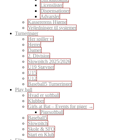
Licenslister
Dispensationer
Advarsler
Kassererens Hjørne
Vejledninger til systemer
Turneringer
Her spiller vi
Herrer
Damer
2. Division
Slowpitch 2025/2026
U19 Stævner
U15
U12
Baseball5 Turneringer
Play ball
Hvad er softball
Klubber
Girls at Bat – Events for piger
Pigesoftball
Baseball5
Slowpitch
Skole & SFO
Start en Klub