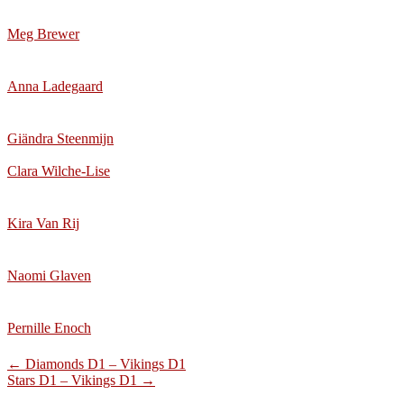
Meg Brewer
Anna Ladegaard
Giändra Steenmijn
Clara Wilche-Lise
Kira Van Rij
Naomi Glaven
Pernille Enoch
Post
←
Diamonds D1 – Vikings D1
Stars D1 – Vikings D1
→
navigation