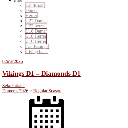
Elite
Landshold
Damer
Herrer
U22 Damer
U23 herre
U18 Damer
U18 Herrer
U16 Herrer
Landskampe
Giving back
02
mar
2026
Vikings D1 – Diamonds D1
Sekretariatet
Damer – 2026
>
Regular Season