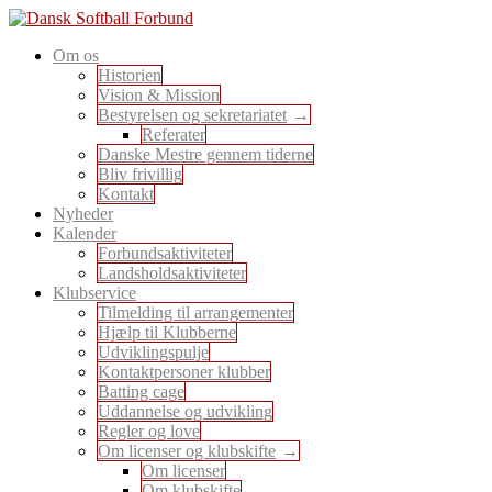
Skip
to
En sport for alle
Om os
content
Dansk Softball Forbund
Historien
Vision & Mission
Bestyrelsen og sekretariatet
Referater
Danske Mestre gennem tiderne
Bliv frivillig
Kontakt
Nyheder
Kalender
Forbundsaktiviteter
Landsholdsaktiviteter
Klubservice
Tilmelding til arrangementer
Hjælp til Klubberne
Udviklingspulje
Kontaktpersoner klubber
Batting cage
Uddannelse og udvikling
Regler og love
Om licenser og klubskifte
Om licenser
Om klubskifte