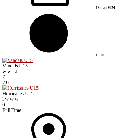
18 maj 2024
13:00
Vandals U15
w
w
l
d
7
7
0
Hurricanes U15
l
w
w
w
0
Full Time