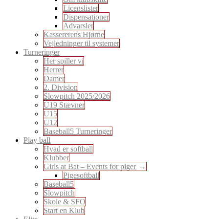
Licenslister
Dispensationer
Advarsler
Kassererens Hjørne
Vejledninger til systemer
Turneringer
Her spiller vi
Herrer
Damer
2. Division
Slowpitch 2025/2026
U19 Stævner
U15
U12
Baseball5 Turneringer
Play ball
Hvad er softball
Klubber
Girls at Bat – Events for piger
Pigesoftball
Baseball5
Slowpitch
Skole & SFO
Start en Klub