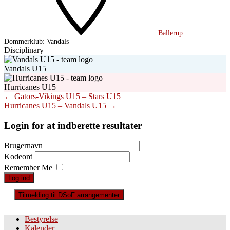
Ballerup
Dommerklub:
Vandals
Disciplinary
Vandals U15
Hurricanes U15
Post
←
Gators-Vikings U15 – Stars U15
Hurricanes U15 – Vandals U15
→
navigation
Login for at indberette resultater
Brugernavn
Kodeord
Remember Me
Tilmelding til DSoF arrangementer
Bestyrelse
Kalender