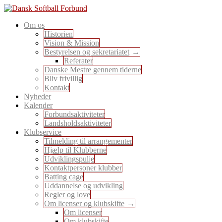
Skip
to
En sport for alle
Om os
content
Dansk Softball Forbund
Historien
Vision & Mission
Bestyrelsen og sekretariatet
Referater
Danske Mestre gennem tiderne
Bliv frivillig
Kontakt
Nyheder
Kalender
Forbundsaktiviteter
Landsholdsaktiviteter
Klubservice
Tilmelding til arrangementer
Hjælp til Klubberne
Udviklingspulje
Kontaktpersoner klubber
Batting cage
Uddannelse og udvikling
Regler og love
Om licenser og klubskifte
Om licenser
Om klubskifte