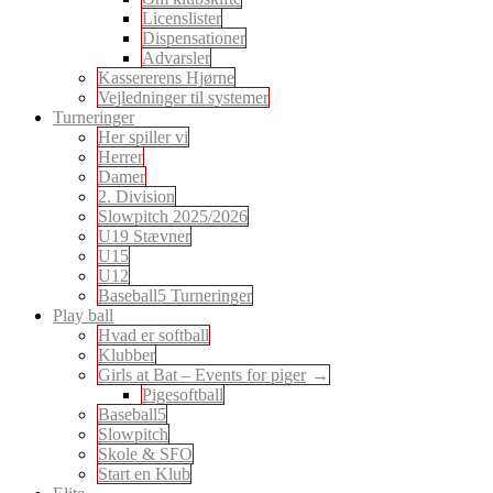
Licenslister
Dispensationer
Advarsler
Kassererens Hjørne
Vejledninger til systemer
Turneringer
Her spiller vi
Herrer
Damer
2. Division
Slowpitch 2025/2026
U19 Stævner
U15
U12
Baseball5 Turneringer
Play ball
Hvad er softball
Klubber
Girls at Bat – Events for piger
Pigesoftball
Baseball5
Slowpitch
Skole & SFO
Start en Klub