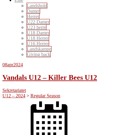
Elite
Landshold
Damer
Herrer
U22 Damer
U23 herre
U18 Damer
U18 Herrer
U16 Herrer
Landskampe
Giving back
08
apr
2024
Vandals U12 – Killer Bees U12
Sekretariatet
U12 – 2024
>
Regular Season