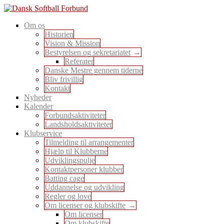
Skip
to
En sport for alle
Om os
content
Dansk Softball Forbund
Historien
Vision & Mission
Bestyrelsen og sekretariatet
Referater
Danske Mestre gennem tiderne
Bliv frivillig
Kontakt
Nyheder
Kalender
Forbundsaktiviteter
Landsholdsaktiviteter
Klubservice
Tilmelding til arrangementer
Hjælp til Klubberne
Udviklingspulje
Kontaktpersoner klubber
Batting cage
Uddannelse og udvikling
Regler og love
Om licenser og klubskifte
Om licenser
Om klubskifte