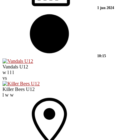
1 jun 2024
10:15
Vandals U12
w
l
l
l
vs
Killer Bees U12
l
w
w