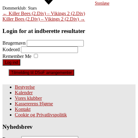
Stenløse
Dommerklub:
Stars
Post
←
Killer Bees (2.Div) – Vikings 2 (2.Div)
Killer Bees (2.Div) – Vikings 2 (2.Div)
→
navigation
Login for at indberette resultater
Brugernavn
Kodeord
Remember Me
Tilmelding til DSoF arrangementer
Bestyrelse
Kalender
Vores klubber
Kassererens Hjørne
Kontakt
Cookie og Privatlivspolitik
Nyhedsbrev