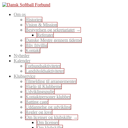
Skip
to
En sport for alle
Om os
content
Dansk Softball Forbund
Historien
Vision & Mission
Bestyrelsen og sekretariatet
Referater
Danske Mestre gennem tiderne
Bliv frivillig
Kontakt
Nyheder
Kalender
Forbundsaktiviteter
Landsholdsaktiviteter
Klubservice
Tilmelding til arrangementer
Hjælp til Klubberne
Udviklingspulje
Kontaktpersoner klubber
Batting cage
Uddannelse og udvikling
Regler og love
Om licenser og klubskifte
Om licenser
Om klubskifte