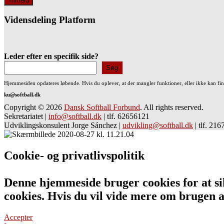
Vidensdeling Platform
Leder efter en specifik side?
Søg
Hjemmesiden opdateres løbende. Hvis du oplever, at der mangler funktioner, eller ikke kan fi
ku@softball.dk
Copyright © 2026
Dansk Softball Forbund
. All rights reserved.
Sekretariatet
|
info@softball.dk
|
tlf. 62656121
Udviklingskonsulent Jorge Sánchez
|
udvikling@softball.dk
|
tlf. 21
Cookie- og privatlivspolitik
Denne hjemmeside bruger cookies for at sik
cookies. Hvis du vil vide mere om bruge
Accepter