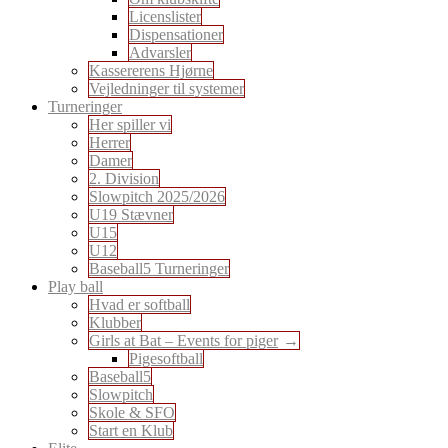
Licenslister
Dispensationer
Advarsler
Kassererens Hjørne
Vejledninger til systemer
Turneringer
Her spiller vi
Herrer
Damer
2. Division
Slowpitch 2025/2026
U19 Stævner
U15
U12
Baseball5 Turneringer
Play ball
Hvad er softball
Klubber
Girls at Bat – Events for piger
Pigesoftball
Baseball5
Slowpitch
Skole & SFO
Start en Klub