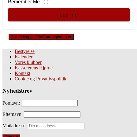
Remember Me
Tilmelding til DSoF arrangementer
Bestyrelse
Kalender
Vores klubber
Kassererens Hjørne
Kontakt
Cookie og Privatlivspolitik
Nyhedsbrev
Fornavn:
Efternavn:
Mailadresse: