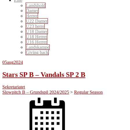
Elite
Landshold
Damer
Herrer
U22 Damer
U23 herre
U18 Damer
U18 Herrer
U16 Herrer
Landskampe
Giving back
05
aug
2024
Stars SP B – Vandals SP 2 B
Sekretariatet
Slowpitch B – Grundspil 2024/2025
>
Regular Season