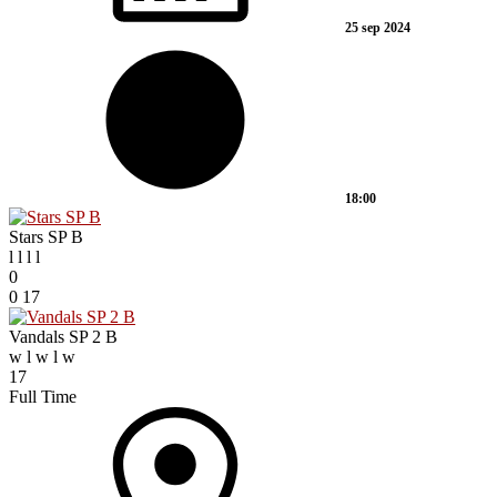
25 sep 2024
18:00
Stars SP B
l
l
l
l
0
0
17
Vandals SP 2 B
w
l
w
l
w
17
Full Time