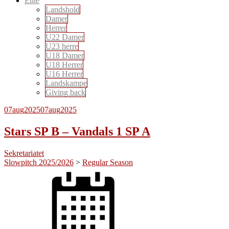
Elite
Landshold
Damer
Herrer
U22 Damer
U23 herre
U18 Damer
U18 Herrer
U16 Herrer
Landskampe
Giving back
07
aug
2025
07
aug
2025
Stars SP B – Vandals 1 SP A
Sekretariatet
Slowpitch 2025/2026
>
Regular Season