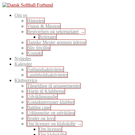
Skip
to
En sport for alle
Om os
content
Dansk Softball Forbund
Historien
Vision & Mission
Bestyrelsen og sekretariatet
Referater
Danske Mestre gennem tiderne
Bliv frivillig
Kontakt
Nyheder
Kalender
Forbundsaktiviteter
Landsholdsaktiviteter
Klubservice
Tilmelding til arrangementer
Hjælp til Klubberne
Udviklingspulje
Kontaktpersoner klubber
Batting cage
Uddannelse og udvikling
Regler og love
Om licenser og klubskifte
Om licenser
Om klubskifte