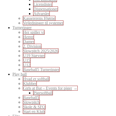
Licenslister
Dispensationer
Advarsler
Kassererens Hjørne
Vejledninger til systemer
Turneringer
Her spiller vi
Herrer
Damer
2. Division
Slowpitch 2025/2026
U19 Stævner
U15
U12
Baseball5 Turneringer
Play ball
Hvad er softball
Klubber
Girls at Bat – Events for piger
Pigesoftball
Baseball5
Slowpitch
Skole & SFO
Start en Klub