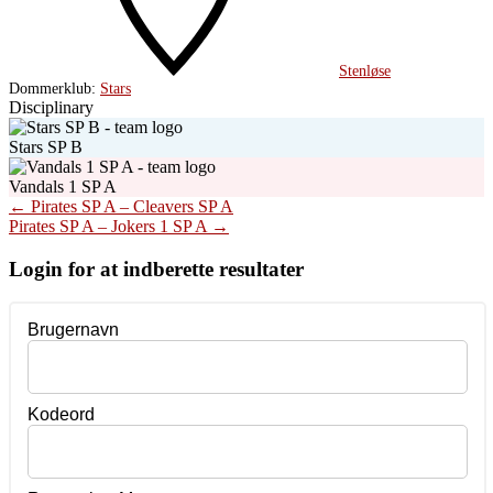
Stenløse
Dommerklub:
Stars
Disciplinary
Stars SP B
Vandals 1 SP A
Post
←
Pirates SP A – Cleavers SP A
Pirates SP A – Jokers 1 SP A
→
navigation
Login for at indberette resultater
Brugernavn
Kodeord