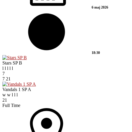
6 maj 2026
18:30
Stars SP B
l
l
l
l
l
7
7
21
Vandals 1 SP A
w
w
l
l
l
21
Full Time