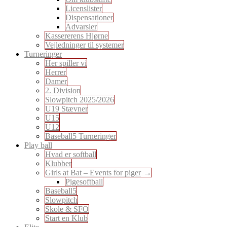
Licenslister
Dispensationer
Advarsler
Kassererens Hjørne
Vejledninger til systemer
Turneringer
Her spiller vi
Herrer
Damer
2. Division
Slowpitch 2025/2026
U19 Stævner
U15
U12
Baseball5 Turneringer
Play ball
Hvad er softball
Klubber
Girls at Bat – Events for piger
Pigesoftball
Baseball5
Slowpitch
Skole & SFO
Start en Klub