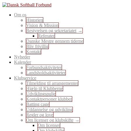
Skip
to
En sport for alle
Om os
content
Dansk Softball Forbund
Historien
Vision & Mission
Bestyrelsen og sekretariatet
Referater
Danske Mestre gennem tiderne
Bliv frivillig
Kontakt
Nyheder
Kalender
Forbundsaktiviteter
Landsholdsaktiviteter
Klubservice
Tilmelding til arrangementer
Hjælp til Klubberne
Udviklingspulje
Kontaktpersoner klubber
Batting cage
Uddannelse og udvikling
Regler og love
Om licenser og klubskifte
Om licenser
Om klubskifte