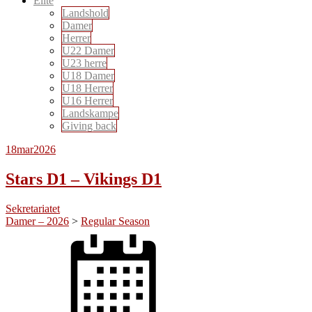
Elite
Landshold
Damer
Herrer
U22 Damer
U23 herre
U18 Damer
U18 Herrer
U16 Herrer
Landskampe
Giving back
18
mar
2026
Stars D1 – Vikings D1
Sekretariatet
Damer – 2026
>
Regular Season