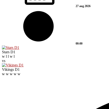
27 aug 2026
00:00
Stars D1
w
l
l
w
l
vs
Vikings D1
w
w
w
w
w