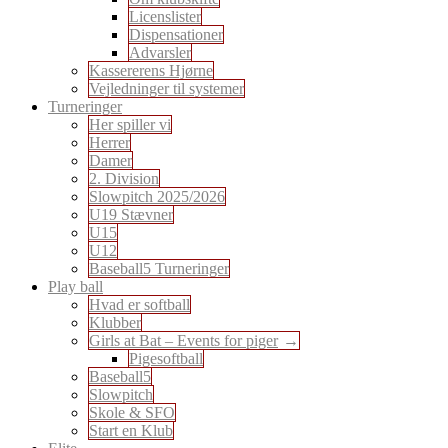
Licenslister
Dispensationer
Advarsler
Kassererens Hjørne
Vejledninger til systemer
Turneringer
Her spiller vi
Herrer
Damer
2. Division
Slowpitch 2025/2026
U19 Stævner
U15
U12
Baseball5 Turneringer
Play ball
Hvad er softball
Klubber
Girls at Bat – Events for piger
Pigesoftball
Baseball5
Slowpitch
Skole & SFO
Start en Klub