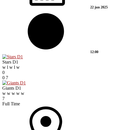
22 jun 2025
12:00
Stars D1
w
l
w
l
w
0
0
7
Giants D1
w
w
w
w
w
7
Full Time