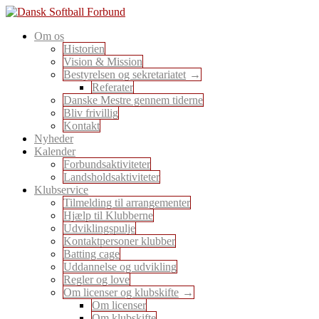
Skip
to
En sport for alle
Om os
content
Dansk Softball Forbund
Historien
Vision & Mission
Bestyrelsen og sekretariatet
Referater
Danske Mestre gennem tiderne
Bliv frivillig
Kontakt
Nyheder
Kalender
Forbundsaktiviteter
Landsholdsaktiviteter
Klubservice
Tilmelding til arrangementer
Hjælp til Klubberne
Udviklingspulje
Kontaktpersoner klubber
Batting cage
Uddannelse og udvikling
Regler og love
Om licenser og klubskifte
Om licenser
Om klubskifte