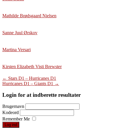
Mathilde Brødsgaard Nielsen
Sanne Juul Ørskov
Martina Versari
Kirsten Elizabeth Visti Brewster
Post
←
Stars D1 – Hurricanes D1
Hurricanes D1 – Giants D1
→
navigation
Login for at indberette resultater
Brugernavn
Kodeord
Remember Me