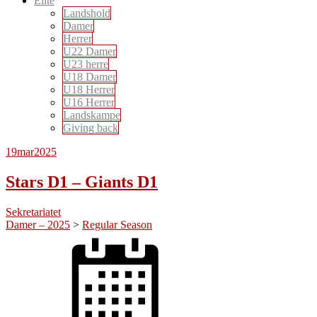
Elite
Landshold
Damer
Herrer
U22 Damer
U23 herre
U18 Damer
U18 Herrer
U16 Herrer
Landskampe
Giving back
19
mar
2025
Stars D1 – Giants D1
Sekretariatet
Damer – 2025
>
Regular Season