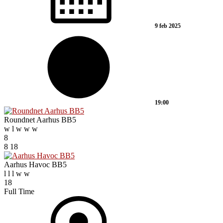
9 feb 2025
19:00
Roundnet Aarhus BB5
w
l
w
w
w
8
8
18
Aarhus Havoc BB5
l
l
l
w
w
18
Full Time