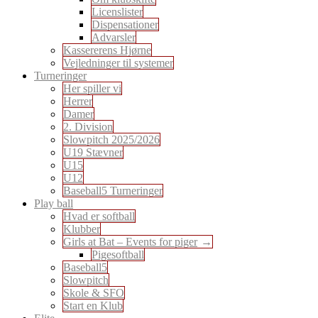
Licenslister
Dispensationer
Advarsler
Kassererens Hjørne
Vejledninger til systemer
Turneringer
Her spiller vi
Herrer
Damer
2. Division
Slowpitch 2025/2026
U19 Stævner
U15
U12
Baseball5 Turneringer
Play ball
Hvad er softball
Klubber
Girls at Bat – Events for piger
Pigesoftball
Baseball5
Slowpitch
Skole & SFO
Start en Klub