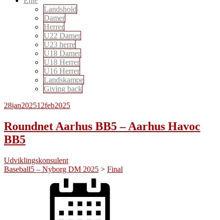
Elite
Landshold
Damer
Herrer
U22 Damer
U23 herre
U18 Damer
U18 Herrer
U16 Herrer
Landskampe
Giving back
28
jan
2025
12
feb
2025
Roundnet Aarhus BB5 – Aarhus Havoc
BB5
Udviklingskonsulent
Baseball5 – Nyborg DM 2025
>
Final