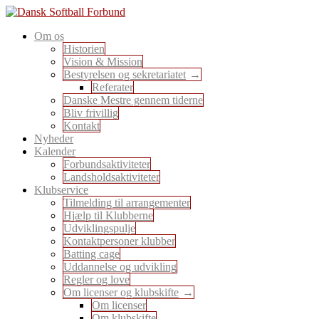
Skip
to
En sport for alle
Om os
content
Dansk Softball Forbund
Historien
Vision & Mission
Bestyrelsen og sekretariatet
Referater
Danske Mestre gennem tiderne
Bliv frivillig
Kontakt
Nyheder
Kalender
Forbundsaktiviteter
Landsholdsaktiviteter
Klubservice
Tilmelding til arrangementer
Hjælp til Klubberne
Udviklingspulje
Kontaktpersoner klubber
Batting cage
Uddannelse og udvikling
Regler og love
Om licenser og klubskifte
Om licenser
Om klubskifte