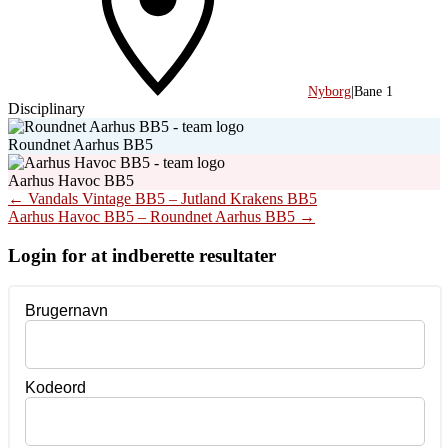
Nyborg
|
Bane 1
Disciplinary
Roundnet Aarhus BB5
Aarhus Havoc BB5
Post
←
Vandals Vintage BB5 – Jutland Krakens BB5
Aarhus Havoc BB5 – Roundnet Aarhus BB5
→
navigation
Login for at indberette resultater
Brugernavn
Kodeord