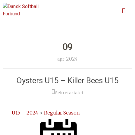
Skip
En sport for alle
Dansk Softball Forbund
to
content
09
2024
apr
Oysters U15 – Killer Bees U15
Sekretariatet
U15 – 2024
>
Regular Season