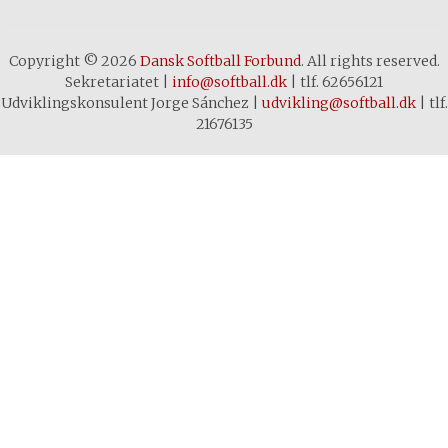
Copyright © 2026
Dansk Softball Forbund
. All rights reserved.
Sekretariatet
|
info@softball.dk
|
tlf. 62656121
Udviklingskonsulent Jorge Sánchez
|
udvikling@softball.dk
|
tlf.
21676135
Cookie- og privatlivspolitik
Denne hjemmeside bruger cookies
for at sikre dig den bedste
oplevelse. Ved at klikke rundt på
sitet accepterer du brugen af
cookies. Hvis du vil vide mere om
brugen af cookies på denne