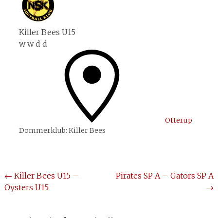
Killer Bees U15
w
w
d
d
Otterup
Dommerklub:
Killer Bees
Post
←
Killer Bees U15 –
Pirates SP A – Gators SP A
Oysters U15
→
navigation