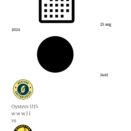
25 aug
2024
14:45
Oysters U15
w
w
w
l
l
vs