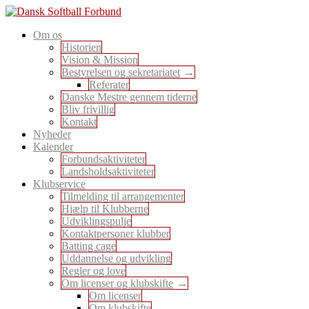
Skip
to
En sport for alle
Om os
content
Dansk Softball Forbund
Historien
Vision & Mission
Bestyrelsen og sekretariatet
Referater
Danske Mestre gennem tiderne
Bliv frivillig
Kontakt
Nyheder
Kalender
Forbundsaktiviteter
Landsholdsaktiviteter
Klubservice
Tilmelding til arrangementer
Hjælp til Klubberne
Udviklingspulje
Kontaktpersoner klubber
Batting cage
Uddannelse og udvikling
Regler og love
Om licenser og klubskifte
Om licenser
Om klubskifte