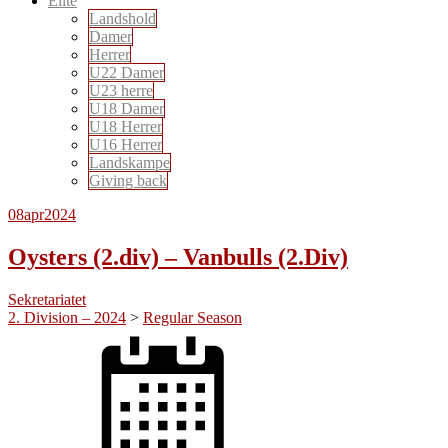
Elite
Landshold
Damer
Herrer
U22 Damer
U23 herre
U18 Damer
U18 Herrer
U16 Herrer
Landskampe
Giving back
08
apr
2024
Oysters (2.div) – Vanbulls (2.Div)
Sekretariatet
2. Division – 2024
>
Regular Season