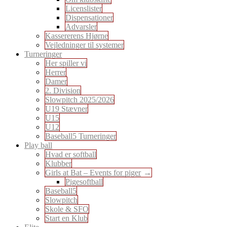
Licenslister
Dispensationer
Advarsler
Kassererens Hjørne
Vejledninger til systemer
Turneringer
Her spiller vi
Herrer
Damer
2. Division
Slowpitch 2025/2026
U19 Stævner
U15
U12
Baseball5 Turneringer
Play ball
Hvad er softball
Klubber
Girls at Bat – Events for piger
Pigesoftball
Baseball5
Slowpitch
Skole & SFO
Start en Klub