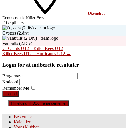
Øksendrup
Dommerklub:
Killer Bees
Disciplinary
Oysters (2.div)
Vanbulls (2.Div)
Post
←
Giants U12 – Killer Bees U12
Killer Bees U12 – Hurricanes U12
→
navigation
Login for at indberette resultater
Brugernavn
Kodeord
Remember Me
Tilmelding til DSoF arrangementer
Bestyrelse
Kalender
Vores klubber