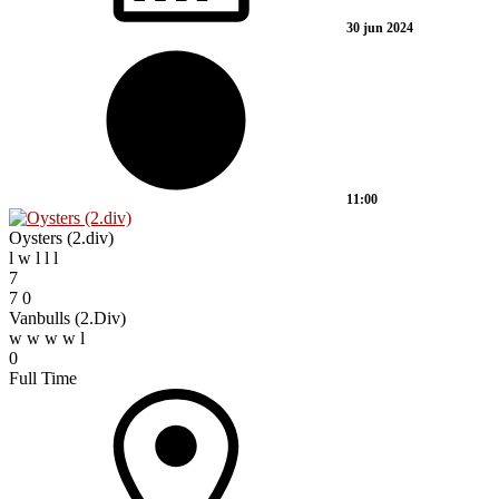
30 jun 2024
11:00
Oysters (2.div)
l
w
l
l
l
7
7
0
Vanbulls (2.Div)
w
w
w
w
l
0
Full Time