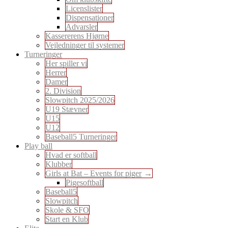
Licenslister
Dispensationer
Advarsler
Kassererens Hjørne
Vejledninger til systemer
Turneringer
Her spiller vi
Herrer
Damer
2. Division
Slowpitch 2025/2026
U19 Stævner
U15
U12
Baseball5 Turneringer
Play ball
Hvad er softball
Klubber
Girls at Bat – Events for piger
Pigesoftball
Baseball5
Slowpitch
Skole & SFO
Start en Klub