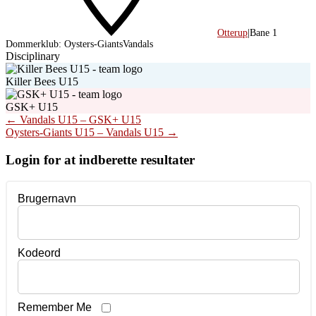
Otterup
|
Bane 1
Dommerklub:
Oysters-Giants
Vandals
Disciplinary
Killer Bees U15
GSK+ U15
Post
←
Vandals U15 – GSK+ U15
Oysters-Giants U15 – Vandals U15
→
navigation
Login for at indberette resultater
Brugernavn
Kodeord
Remember Me