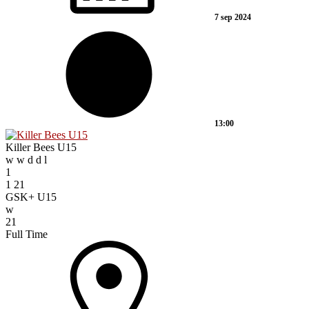
7 sep 2024
13:00
Killer Bees U15
w
w
d
d
l
1
1
21
GSK+ U15
w
21
Full Time