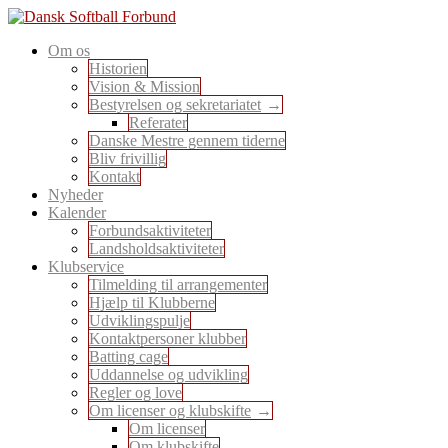
Skip
to
En sport for alle
Om os
content
Dansk Softball Forbund
Historien
Vision & Mission
Bestyrelsen og sekretariatet
Referater
Danske Mestre gennem tiderne
Bliv frivillig
Kontakt
Nyheder
Kalender
Forbundsaktiviteter
Landsholdsaktiviteter
Klubservice
Tilmelding til arrangementer
Hjælp til Klubberne
Udviklingspulje
Kontaktpersoner klubber
Batting cage
Uddannelse og udvikling
Regler og love
Om licenser og klubskifte
Om licenser
Om klubskifte