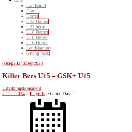
Elite
Landshold
Damer
Herrer
U22 Damer
U23 herre
U18 Damer
U18 Herrer
U16 Herrer
Landskampe
Giving back
03
sep
2024
03
sep
2024
Killer Bees U15 – GSK+ U15
Udviklingskonsulent
U15 – 2024
>
Playoffs
>
Game Day: 1