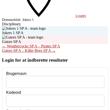
Lyngby
Dommerklub:
Jokers 1
Disciplinary
Jokers 1 SP A
Gators SP A
Post
←
Weathercocks SP A – Pirates SP A
Gators SP A – Killer Bees SP A
→
navigation
Login for at indberette resultater
Brugernavn
Kodeord