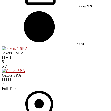
17 maj 2024
18:30
Jokers 1 SP A
l
l
w
l
5
5
7
Gators SP A
l
l
l
l
l
7
Full Time