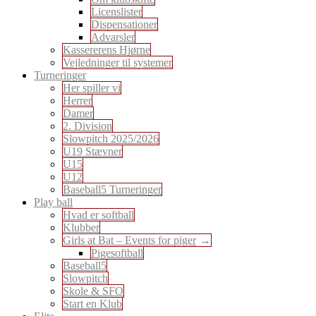
Licenslister
Dispensationer
Advarsler
Kassererens Hjørne
Vejledninger til systemer
Turneringer
Her spiller vi
Herrer
Damer
2. Division
Slowpitch 2025/2026
U19 Stævner
U15
U12
Baseball5 Turneringer
Play ball
Hvad er softball
Klubber
Girls at Bat – Events for piger
Pigesoftball
Baseball5
Slowpitch
Skole & SFO
Start en Klub