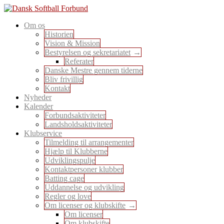
Skip
to
En sport for alle
Om os
content
Dansk Softball Forbund
Historien
Vision & Mission
Bestyrelsen og sekretariatet
Referater
Danske Mestre gennem tiderne
Bliv frivillig
Kontakt
Nyheder
Kalender
Forbundsaktiviteter
Landsholdsaktiviteter
Klubservice
Tilmelding til arrangementer
Hjælp til Klubberne
Udviklingspulje
Kontaktpersoner klubber
Batting cage
Uddannelse og udvikling
Regler og love
Om licenser og klubskifte
Om licenser
Om klubskifte