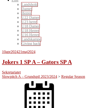
Elite
Landshold
Damer
Herrer
U22 Damer
U23 herre
U18 Damer
U18 Herrer
U16 Herrer
Landskampe
Giving back
10
apr
2024
21
maj
2024
Jokers 1 SP A – Gators SP A
Sekretariatet
Slowpitch A – Grundspil 2023/2024
>
Regular Season