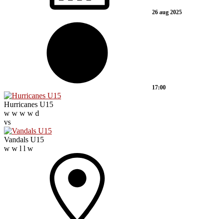
26 aug 2025
17:00
Hurricanes U15
w
w
w
w
d
vs
Vandals U15
w
w
l
l
w