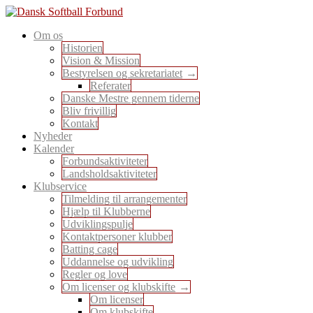
Skip
to
En sport for alle
Om os
content
Dansk Softball Forbund
Historien
Vision & Mission
Bestyrelsen og sekretariatet
Referater
Danske Mestre gennem tiderne
Bliv frivillig
Kontakt
Nyheder
Kalender
Forbundsaktiviteter
Landsholdsaktiviteter
Klubservice
Tilmelding til arrangementer
Hjælp til Klubberne
Udviklingspulje
Kontaktpersoner klubber
Batting cage
Uddannelse og udvikling
Regler og love
Om licenser og klubskifte
Om licenser
Om klubskifte