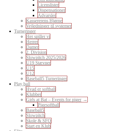
Licenslister
Dispensationer
Advarsler
Kassererens Hjørne
Vejledninger til systemer
Turneringer
Her spiller vi
Herrer
Damer
2. Division
Slowpitch 2025/2026
U19 Stævner
U15
U12
Baseball5 Turneringer
Play ball
Hvad er softball
Klubber
Girls at Bat – Events for piger
Pigesoftball
Baseball5
Slowpitch
Skole & SFO
Start en Klub