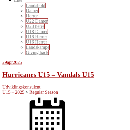
Elite
Landshold
Damer
Herrer
U22 Damer
U23 herre
U18 Damer
U18 Herrer
U16 Herrer
Landskampe
Giving back
29
apr
2025
Hurricanes U15 – Vandals U15
Udviklingskonsulent
U15 – 2025
>
Regular Season