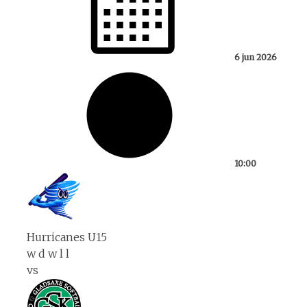
6 jun 2026
10:00
Hurricanes U15
w
d
w
l
l
vs