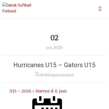
Skip
En sport for alle
Dansk Softball Forbund
to
content
02
2026
jun
Hurricanes U15 – Gators U15
Udviklingskonsulent
U15 – 2026
>
Stævne d. 6. juni