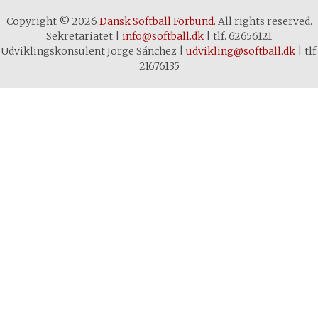
Copyright © 2026
Dansk Softball Forbund
. All rights reserved.
Sekretariatet
|
info@softball.dk
|
tlf. 62656121
Udviklingskonsulent Jorge Sánchez
|
udvikling@softball.dk
|
tlf.
21676135
Cookie- og privatlivspolitik
Denne hjemmeside bruger cookies
for at sikre dig den bedste
oplevelse. Ved at klikke rundt på
sitet accepterer du brugen af
cookies. Hvis du vil vide mere om
brugen af cookies på denne
hjemmeside, klik på "LÆS MERE"