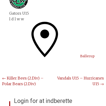
Gators U15
l
d
l
w
w
Ballerup
Post
←
Killer Bees (2.Div) –
Vandals U15 – Hurricanes
Polar Bears (2.Div)
U15
→
navigation
Login for at indberette