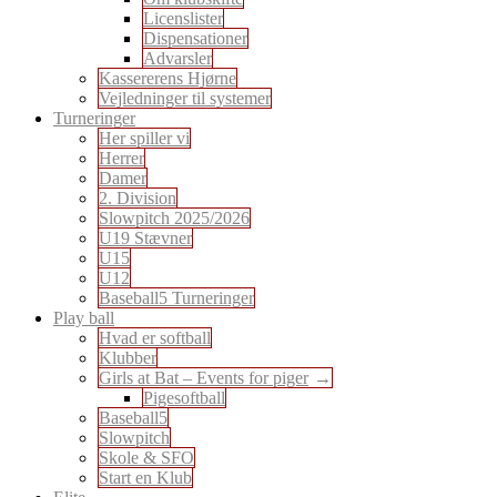
Licenslister
Dispensationer
Advarsler
Kassererens Hjørne
Vejledninger til systemer
Turneringer
Her spiller vi
Herrer
Damer
2. Division
Slowpitch 2025/2026
U19 Stævner
U15
U12
Baseball5 Turneringer
Play ball
Hvad er softball
Klubber
Girls at Bat – Events for piger
Pigesoftball
Baseball5
Slowpitch
Skole & SFO
Start en Klub