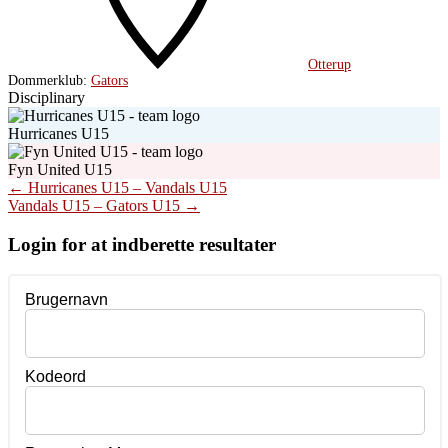
Otterup
Dommerklub:
Gators
Disciplinary
Hurricanes U15
Fyn United U15
Post
←
Hurricanes U15 – Vandals U15
Vandals U15 – Gators U15
→
navigation
Login for at indberette resultater
Brugernavn
Kodeord