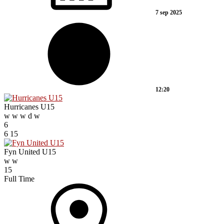
7 sep 2025
12:20
Hurricanes U15
w
w
w
d
w
6
6
15
Fyn United U15
w
w
15
Full Time