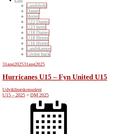
Elite
Landshold
Damer
Herrer
U22 Damer
U23 herre
U18 Damer
U18 Herrer
U16 Herrer
Landskampe
Giving back
31
aug
2025
31
aug
2025
Hurricanes U15 – Fyn United U15
Udviklingskonsulent
U15 – 2025
>
DM 2025