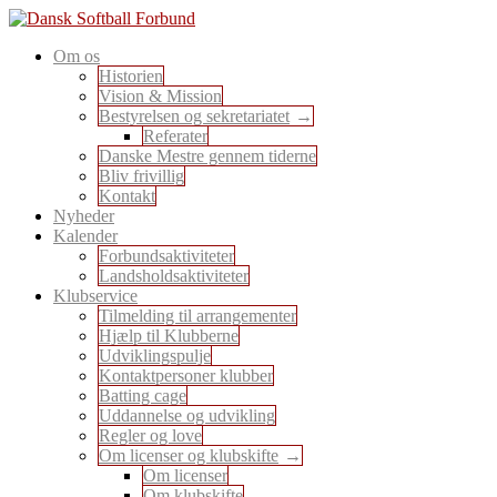
Skip
to
En sport for alle
Om os
content
Dansk Softball Forbund
Historien
Vision & Mission
Bestyrelsen og sekretariatet
Referater
Danske Mestre gennem tiderne
Bliv frivillig
Kontakt
Nyheder
Kalender
Forbundsaktiviteter
Landsholdsaktiviteter
Klubservice
Tilmelding til arrangementer
Hjælp til Klubberne
Udviklingspulje
Kontaktpersoner klubber
Batting cage
Uddannelse og udvikling
Regler og love
Om licenser og klubskifte
Om licenser
Om klubskifte