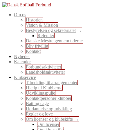
Skip
to
En sport for alle
Om os
content
Dansk Softball Forbund
Historien
Vision & Mission
Bestyrelsen og sekretariatet
Referater
Danske Mestre gennem tiderne
Bliv frivillig
Kontakt
Nyheder
Kalender
Forbundsaktiviteter
Landsholdsaktiviteter
Klubservice
Tilmelding til arrangementer
Hjælp til Klubberne
Udviklingspulje
Kontaktpersoner klubber
Batting cage
Uddannelse og udvikling
Regler og love
Om licenser og klubskifte
Om licenser
Om klubskifte