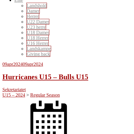
Elite
Landshold
Damer
Herrer
U22 Damer
U23 herre
U18 Damer
U18 Herrer
U16 Herrer
Landskampe
Giving back
09
apr
2024
09
apr
2024
Hurricanes U15 – Bulls U15
Sekretariatet
U15 – 2024
>
Regular Season