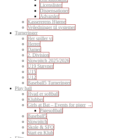
Licenslister
Dispensationer
Advarsler
Kassererens Hjørne
Vejledninger til systemer
Turneringer
Her spiller vi
Herrer
Damer
2. Division
Slowpitch 2025/2026
U19 Stævner
U15
U12
Baseball5 Turneringer
Play ball
Hvad er softball
Klubber
Girls at Bat – Events for piger
Pigesoftball
Baseball5
Slowpitch
Skole & SFO
Start en Klub