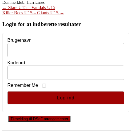
Dommerklub:
Hurricanes
Post
←
Stars U15 – Vandals U15
Killer Bees U15 – Giants U15
→
navigation
Login for at indberette resultater
Brugernavn
Kodeord
Remember Me
Tilmelding til DSoF arrangementer