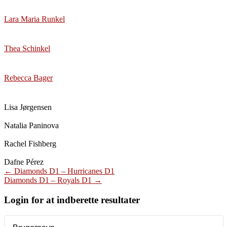
Lara Maria Runkel
Thea Schinkel
Rebecca Bager
Lisa Jørgensen
Natalia Paninova
Rachel Fishberg
Dafne Pérez
Post
←
Diamonds D1 – Hurricanes D1
Diamonds D1 – Royals D1
→
navigation
Login for at indberette resultater