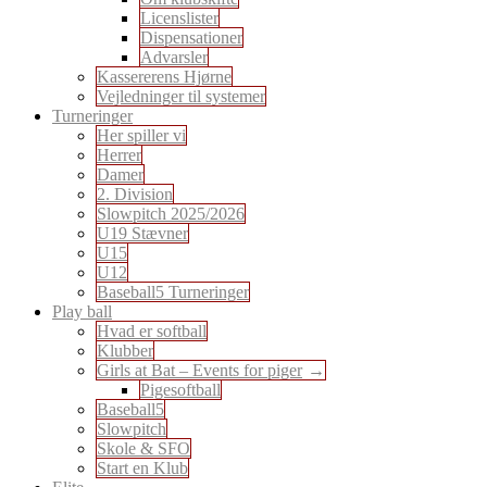
Licenslister
Dispensationer
Advarsler
Kassererens Hjørne
Vejledninger til systemer
Turneringer
Her spiller vi
Herrer
Damer
2. Division
Slowpitch 2025/2026
U19 Stævner
U15
U12
Baseball5 Turneringer
Play ball
Hvad er softball
Klubber
Girls at Bat – Events for piger
Pigesoftball
Baseball5
Slowpitch
Skole & SFO
Start en Klub