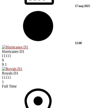
17 maj 2025
12:00
Hurricanes D1
l
l
l
l
l
9
9
1
Royals D1
l
l
l
l
l
1
Full Time