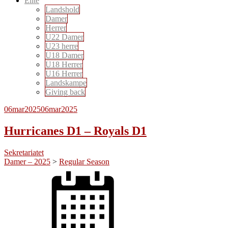
Elite
Landshold
Damer
Herrer
U22 Damer
U23 herre
U18 Damer
U18 Herrer
U16 Herrer
Landskampe
Giving back
06
mar
2025
06
mar
2025
Hurricanes D1 – Royals D1
Sekretariatet
Damer – 2025
>
Regular Season