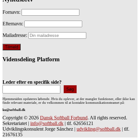
Fornavn:
Efternavn:
Mailadresse:
Vidensdeling Platform
Leder efter en specifik side?
Søg
Hjemmesiden opdateres løbende. Hvis du oplever, at der mangler funktioner, eller ikke kan
finde relevant materiale, er du velkommen til at kontakte kommunikationsteamet på:
ku@softball.dk
Copyright © 2026
Dansk Softball Forbund
. All rights reserved.
Sekretariatet
|
info@softball.dk
|
tlf. 62656121
Udviklingskonsulent Jorge Sánchez
|
udvikling@softball.dk
|
tlf.
21676135