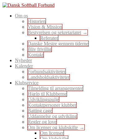
Skip
to
En sport for alle
Om os
content
Dansk Softball Forbund
Historien
Vision & Mission
Bestyrelsen og sekretariatet
Referater
Danske Mestre gennem tiderne
Bliv frivillig
Kontakt
Nyheder
Kalender
Forbundsaktiviteter
Landsholdsaktiviteter
Klubservice
Tilmelding til arrangementer
Hjælp til Klubberne
Udviklingspulje
Kontaktpersoner klubber
Batting cage
Uddannelse og udvikling
Regler og love
Om licenser og klubskifte
Om licenser
Om klubskifte