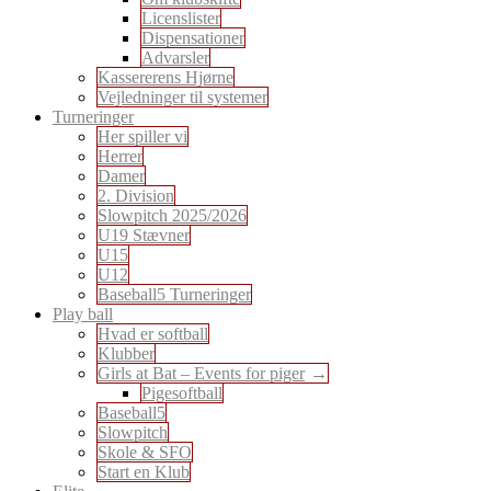
Licenslister
Dispensationer
Advarsler
Kassererens Hjørne
Vejledninger til systemer
Turneringer
Her spiller vi
Herrer
Damer
2. Division
Slowpitch 2025/2026
U19 Stævner
U15
U12
Baseball5 Turneringer
Play ball
Hvad er softball
Klubber
Girls at Bat – Events for piger
Pigesoftball
Baseball5
Slowpitch
Skole & SFO
Start en Klub