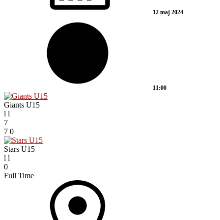
12 maj 2024
11:00
Giants U15
l
l
7
7
0
Stars U15
l
l
0
Full Time