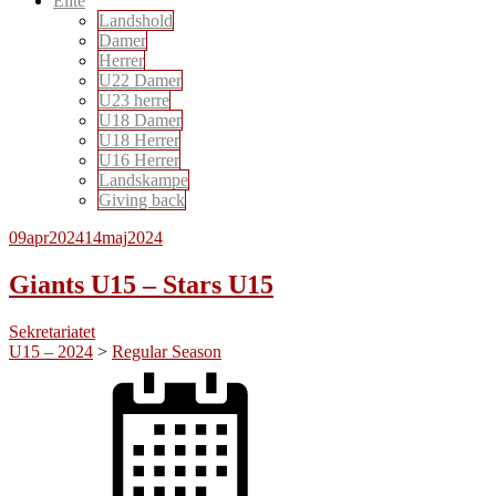
Elite
Landshold
Damer
Herrer
U22 Damer
U23 herre
U18 Damer
U18 Herrer
U16 Herrer
Landskampe
Giving back
09
apr
2024
14
maj
2024
Giants U15 – Stars U15
Sekretariatet
U15 – 2024
>
Regular Season