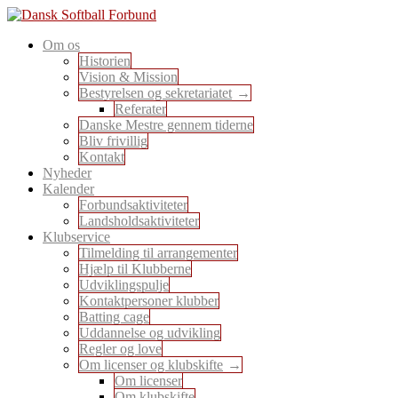
Skip
to
En sport for alle
Om os
content
Dansk Softball Forbund
Historien
Vision & Mission
Bestyrelsen og sekretariatet
Referater
Danske Mestre gennem tiderne
Bliv frivillig
Kontakt
Nyheder
Kalender
Forbundsaktiviteter
Landsholdsaktiviteter
Klubservice
Tilmelding til arrangementer
Hjælp til Klubberne
Udviklingspulje
Kontaktpersoner klubber
Batting cage
Uddannelse og udvikling
Regler og love
Om licenser og klubskifte
Om licenser
Om klubskifte