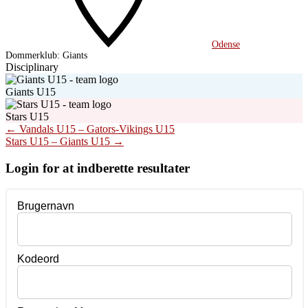
Odense
Dommerklub:
Giants
Disciplinary
Giants U15
Stars U15
Post
←
Vandals U15 – Gators-Vikings U15
Stars U15 – Giants U15
→
navigation
Login for at indberette resultater
Brugernavn
Kodeord