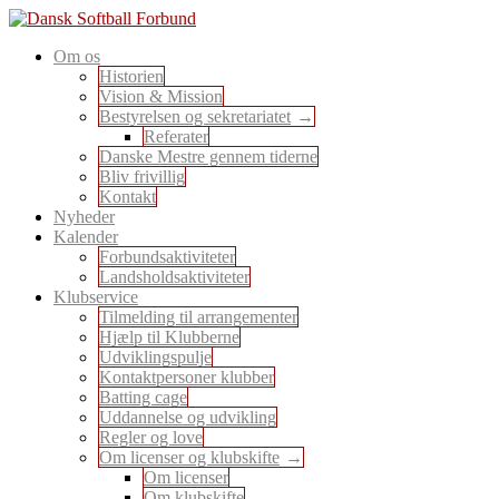
Skip
to
En sport for alle
Om os
content
Dansk Softball Forbund
Historien
Vision & Mission
Bestyrelsen og sekretariatet
Referater
Danske Mestre gennem tiderne
Bliv frivillig
Kontakt
Nyheder
Kalender
Forbundsaktiviteter
Landsholdsaktiviteter
Klubservice
Tilmelding til arrangementer
Hjælp til Klubberne
Udviklingspulje
Kontaktpersoner klubber
Batting cage
Uddannelse og udvikling
Regler og love
Om licenser og klubskifte
Om licenser
Om klubskifte