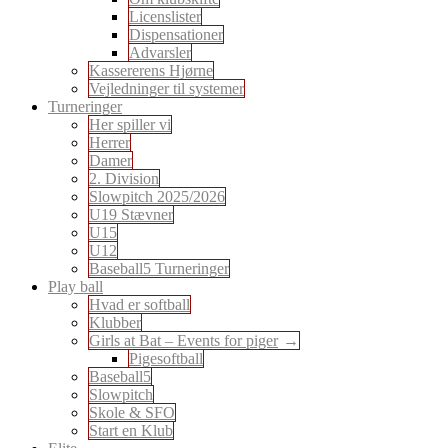
Licenslister
Dispensationer
Advarsler
Kassererens Hjørne
Vejledninger til systemer
Turneringer
Her spiller vi
Herrer
Damer
2. Division
Slowpitch 2025/2026
U19 Stævner
U15
U12
Baseball5 Turneringer
Play ball
Hvad er softball
Klubber
Girls at Bat – Events for piger
Pigesoftball
Baseball5
Slowpitch
Skole & SFO
Start en Klub