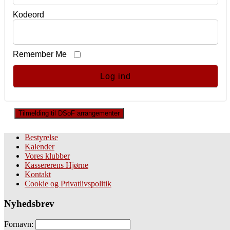
Kodeord
Remember Me
Tilmelding til DSoF arrangementer
Bestyrelse
Kalender
Vores klubber
Kassererens Hjørne
Kontakt
Cookie og Privatlivspolitik
Nyhedsbrev
Fornavn: