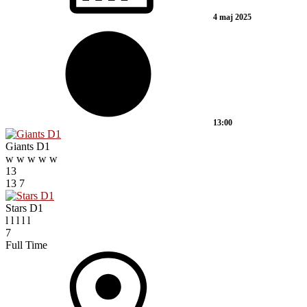
4 maj 2025
13:00
Giants D1
w
w
w
w
w
13
13
7
Stars D1
l
l
l
l
l
7
Full Time