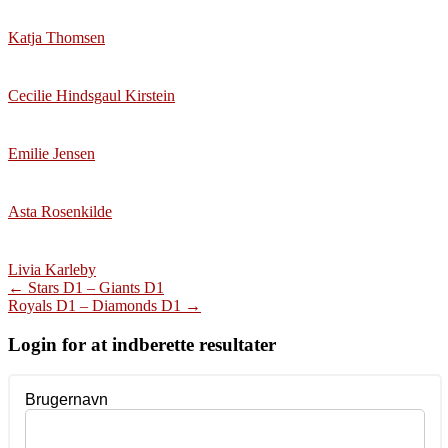
Katja Thomsen
Cecilie Hindsgaul Kirstein
Emilie Jensen
Asta Rosenkilde
Livia Karleby
Post
←
Stars D1 – Giants D1
Royals D1 – Diamonds D1
→
navigation
Login for at indberette resultater
Brugernavn