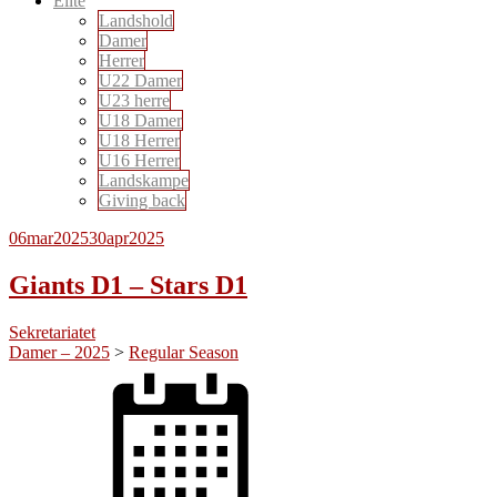
Elite
Landshold
Damer
Herrer
U22 Damer
U23 herre
U18 Damer
U18 Herrer
U16 Herrer
Landskampe
Giving back
06
mar
2025
30
apr
2025
Giants D1 – Stars D1
Sekretariatet
Damer – 2025
>
Regular Season