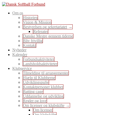
Skip
to
En sport for alle
Om os
content
Dansk Softball Forbund
Historien
Vision & Mission
Bestyrelsen og sekretariatet
Referater
Danske Mestre gennem tiderne
Bliv frivillig
Kontakt
Nyheder
Kalender
Forbundsaktiviteter
Landsholdsaktiviteter
Klubservice
Tilmelding til arrangementer
Hjælp til Klubberne
Udviklingspulje
Kontaktpersoner klubber
Batting cage
Uddannelse og udvikling
Regler og love
Om licenser og klubskifte
Om licenser
Om klubskifte