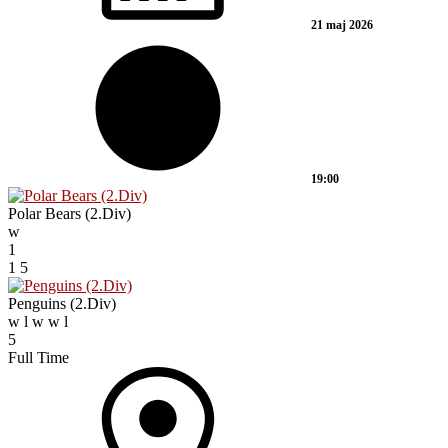
21 maj 2026
19:00
Polar Bears (2.Div)
w
1
1
5
Penguins (2.Div)
w
l
w
w
l
5
Full Time