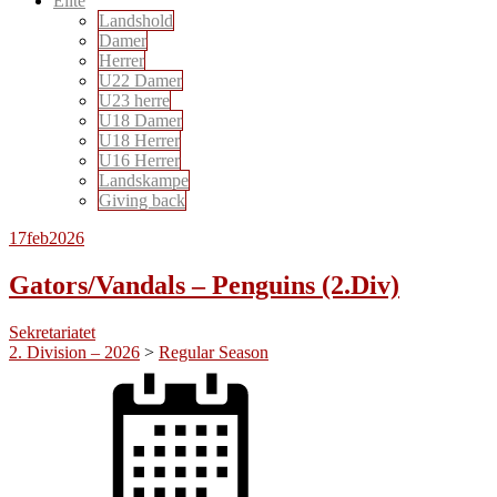
Elite
Landshold
Damer
Herrer
U22 Damer
U23 herre
U18 Damer
U18 Herrer
U16 Herrer
Landskampe
Giving back
17
feb
2026
Gators/Vandals – Penguins (2.Div)
Sekretariatet
2. Division – 2026
>
Regular Season