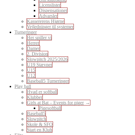
Licenslister
Dispensationer
Advarsler
Kassererens Hjørne
Vejledninger til systemer
Turneringer
Her spiller vi
Herrer
Damer
2. Division
Slowpitch 2025/2026
U19 Stævner
U15
U12
Baseball5 Turneringer
Play ball
Hvad er softball
Klubber
Girls at Bat – Events for piger
Pigesoftball
Baseball5
Slowpitch
Skole & SFO
Start en Klub