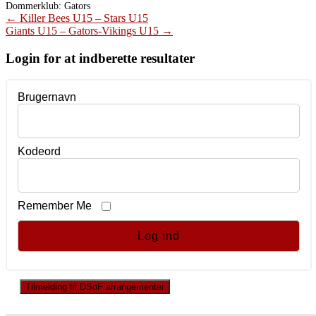
Dommerklub:
Gators
Post
←
Killer Bees U15 – Stars U15
Giants U15 – Gators-Vikings U15
→
navigation
Login for at indberette resultater
Brugernavn
Kodeord
Remember Me
Tilmelding til DSoF arrangementer