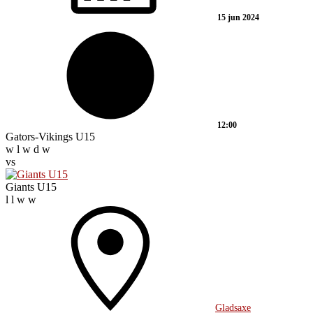
15 jun 2024
12:00
Gators-Vikings U15
w
l
w
d
w
vs
Giants U15
l
l
w
w
Gladsaxe