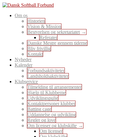
Skip
to
En sport for alle
Om os
content
Dansk Softball Forbund
Historien
Vision & Mission
Bestyrelsen og sekretariatet
Referater
Danske Mestre gennem tiderne
Bliv frivillig
Kontakt
Nyheder
Kalender
Forbundsaktiviteter
Landsholdsaktiviteter
Klubservice
Tilmelding til arrangementer
Hjælp til Klubberne
Udviklingspulje
Kontaktpersoner klubber
Batting cage
Uddannelse og udvikling
Regler og love
Om licenser og klubskifte
Om licenser
Om klubskifte