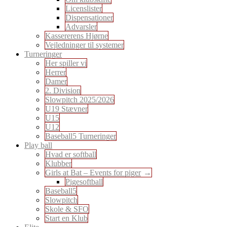
Licenslister
Dispensationer
Advarsler
Kassererens Hjørne
Vejledninger til systemer
Turneringer
Her spiller vi
Herrer
Damer
2. Division
Slowpitch 2025/2026
U19 Stævner
U15
U12
Baseball5 Turneringer
Play ball
Hvad er softball
Klubber
Girls at Bat – Events for piger
Pigesoftball
Baseball5
Slowpitch
Skole & SFO
Start en Klub