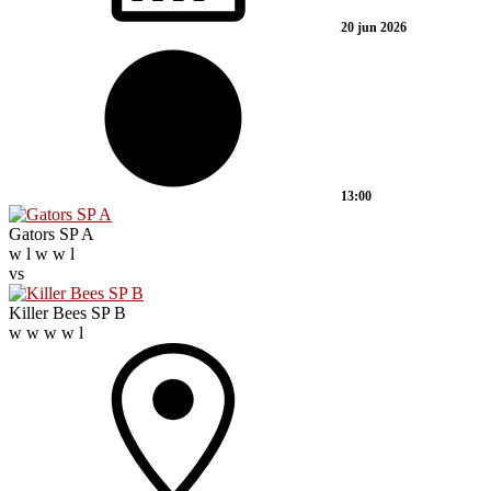
20 jun 2026
13:00
Gators SP A
w
l
w
w
l
vs
Killer Bees SP B
w
w
w
w
l