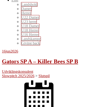
Elite
Landshold
Damer
Herrer
U22 Damer
U23 herre
U18 Damer
U18 Herrer
U16 Herrer
Landskampe
Giving back
16
jun
2026
Gators SP A – Killer Bees SP B
Udviklingskonsulent
Slowpitch 2025/2026
>
Slutspil