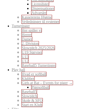
Licenslister
Dispensationer
Advarsler
Kassererens Hjørne
Vejledninger til systemer
Turneringer
Her spiller vi
Herrer
Damer
2. Division
Slowpitch 2025/2026
U19 Stævner
U15
U12
Baseball5 Turneringer
Play ball
Hvad er softball
Klubber
Girls at Bat – Events for piger
Pigesoftball
Baseball5
Slowpitch
Skole & SFO
Start en Klub