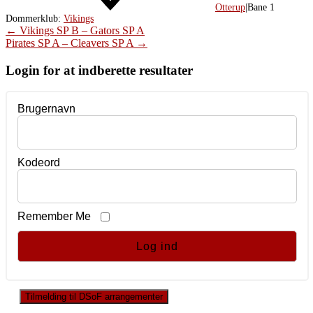
Otterup
|
Bane 1
Dommerklub:
Vikings
Post
←
Vikings SP B – Gators SP A
Pirates SP A – Cleavers SP A
→
navigation
Login for at indberette resultater
Brugernavn
Kodeord
Remember Me
Tilmelding til DSoF arrangementer