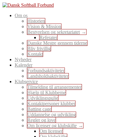
Skip
to
En sport for alle
Om os
content
Dansk Softball Forbund
Historien
Vision & Mission
Bestyrelsen og sekretariatet
Referater
Danske Mestre gennem tiderne
Bliv frivillig
Kontakt
Nyheder
Kalender
Forbundsaktiviteter
Landsholdsaktiviteter
Klubservice
Tilmelding til arrangementer
Hjælp til Klubberne
Udviklingspulje
Kontaktpersoner klubber
Batting cage
Uddannelse og udvikling
Regler og love
Om licenser og klubskifte
Om licenser
Om klubskifte