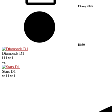
13 aug 2026
18:30
Diamonds D1
l
l
l
w
l
vs
Stars D1
w
l
l
w
l