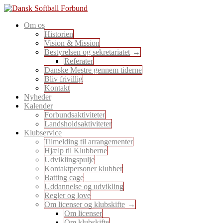
Skip
to
En sport for alle
Om os
content
Dansk Softball Forbund
Historien
Vision & Mission
Bestyrelsen og sekretariatet
Referater
Danske Mestre gennem tiderne
Bliv frivillig
Kontakt
Nyheder
Kalender
Forbundsaktiviteter
Landsholdsaktiviteter
Klubservice
Tilmelding til arrangementer
Hjælp til Klubberne
Udviklingspulje
Kontaktpersoner klubber
Batting cage
Uddannelse og udvikling
Regler og love
Om licenser og klubskifte
Om licenser
Om klubskifte