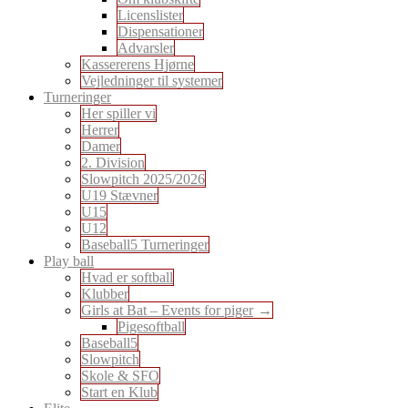
Licenslister
Dispensationer
Advarsler
Kassererens Hjørne
Vejledninger til systemer
Turneringer
Her spiller vi
Herrer
Damer
2. Division
Slowpitch 2025/2026
U19 Stævner
U15
U12
Baseball5 Turneringer
Play ball
Hvad er softball
Klubber
Girls at Bat – Events for piger
Pigesoftball
Baseball5
Slowpitch
Skole & SFO
Start en Klub