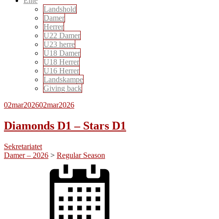
Elite
Landshold
Damer
Herrer
U22 Damer
U23 herre
U18 Damer
U18 Herrer
U16 Herrer
Landskampe
Giving back
02
mar
2026
02
mar
2026
Diamonds D1 – Stars D1
Sekretariatet
Damer – 2026
>
Regular Season