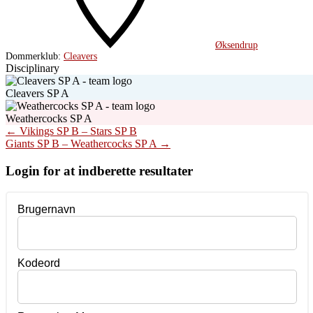
Øksendrup
Dommerklub:
Cleavers
Disciplinary
Cleavers SP A
Weathercocks SP A
Post
←
Vikings SP B – Stars SP B
Giants SP B – Weathercocks SP A
→
navigation
Login for at indberette resultater
Brugernavn
Kodeord