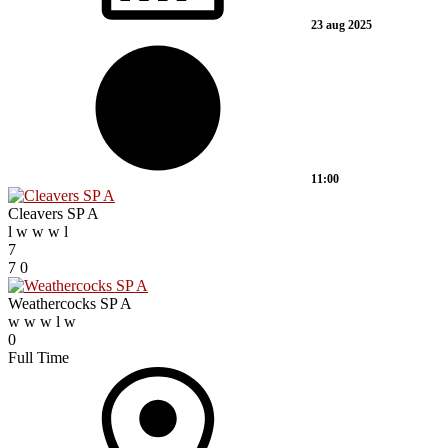
23 aug 2025
11:00
Cleavers SP A
l
w
w
w
l
7
7
0
Weathercocks SP A
w
w
w
l
w
0
Full Time