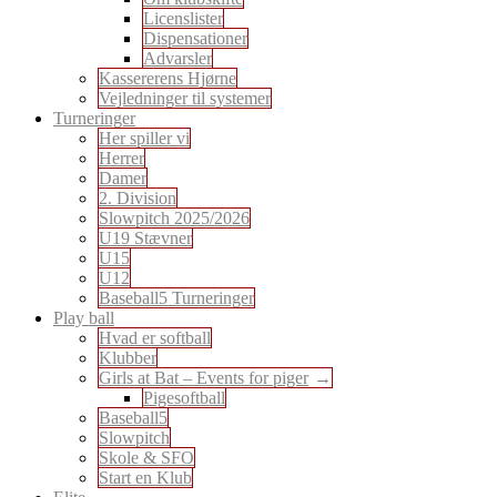
Licenslister
Dispensationer
Advarsler
Kassererens Hjørne
Vejledninger til systemer
Turneringer
Her spiller vi
Herrer
Damer
2. Division
Slowpitch 2025/2026
U19 Stævner
U15
U12
Baseball5 Turneringer
Play ball
Hvad er softball
Klubber
Girls at Bat – Events for piger
Pigesoftball
Baseball5
Slowpitch
Skole & SFO
Start en Klub