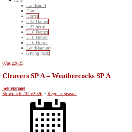
Elite
Landshold
Damer
Herrer
U22 Damer
U23 herre
U18 Damer
U18 Herrer
U16 Herrer
Landskampe
Giving back
07
aug
2025
Cleavers SP A – Weathercocks SP A
Sekretariatet
Slowpitch 2025/2026
>
Regular Season