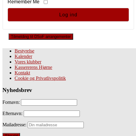
Remember Me
Tilmelding til DSoF arrangementer
Bestyrelse
Kalender
Vores klubber
Kassererens Hjørne
Kontakt
Cookie og Privatlivspolitik
Nyhedsbrev
Fornavn:
Efternavn:
Mailadresse: