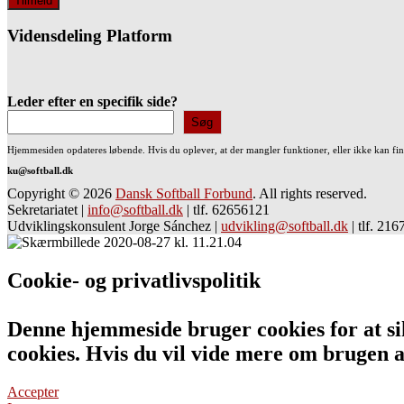
Vidensdeling Platform
Leder efter en specifik side?
Søg
Hjemmesiden opdateres løbende. Hvis du oplever, at der mangler funktioner, eller ikke kan fi
ku@softball.dk
Copyright © 2026
Dansk Softball Forbund
. All rights reserved.
Sekretariatet
|
info@softball.dk
|
tlf. 62656121
Udviklingskonsulent Jorge Sánchez
|
udvikling@softball.dk
|
tlf. 21
Cookie- og privatlivspolitik
Denne hjemmeside bruger cookies for at sik
cookies. Hvis du vil vide mere om bruge
Accepter