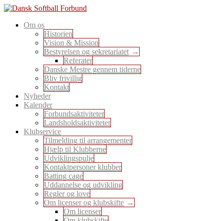
Skip
to
En sport for alle
Om os
content
Dansk Softball Forbund
Historien
Vision & Mission
Bestyrelsen og sekretariatet
Referater
Danske Mestre gennem tiderne
Bliv frivillig
Kontakt
Nyheder
Kalender
Forbundsaktiviteter
Landsholdsaktiviteter
Klubservice
Tilmelding til arrangementer
Hjælp til Klubberne
Udviklingspulje
Kontaktpersoner klubber
Batting cage
Uddannelse og udvikling
Regler og love
Om licenser og klubskifte
Om licenser
Om klubskifte