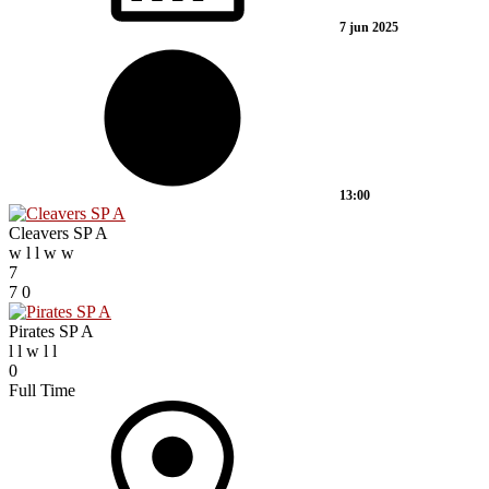
7 jun 2025
13:00
Cleavers SP A
w
l
l
w
w
7
7
0
Pirates SP A
l
l
w
l
l
0
Full Time