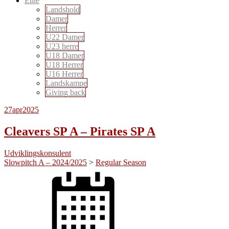
Elite
Landshold
Damer
Herrer
U22 Damer
U23 herre
U18 Damer
U18 Herrer
U16 Herrer
Landskampe
Giving back
27
apr
2025
Cleavers SP A – Pirates SP A
Udviklingskonsulent
Slowpitch A – 2024/2025
>
Regular Season