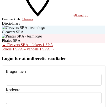
Øksendrup
Dommerklub:
Cleavers
Disciplinary
Cleavers SP A
Pirates SP A
Post
←
Cleavers SP A – Jokers 1 SP A
Jokers 1 SP A – Vandals 1 SP A
→
navigation
Login for at indberette resultater
Brugernavn
Kodeord