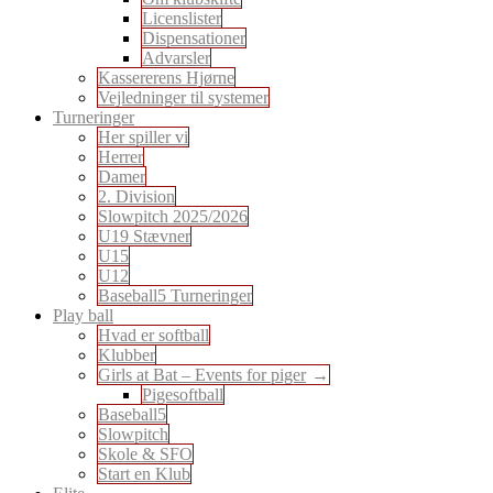
Licenslister
Dispensationer
Advarsler
Kassererens Hjørne
Vejledninger til systemer
Turneringer
Her spiller vi
Herrer
Damer
2. Division
Slowpitch 2025/2026
U19 Stævner
U15
U12
Baseball5 Turneringer
Play ball
Hvad er softball
Klubber
Girls at Bat – Events for piger
Pigesoftball
Baseball5
Slowpitch
Skole & SFO
Start en Klub