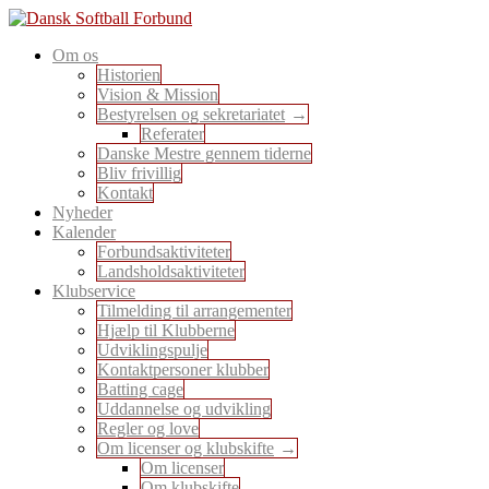
Skip
to
En sport for alle
Om os
content
Dansk Softball Forbund
Historien
Vision & Mission
Bestyrelsen og sekretariatet
Referater
Danske Mestre gennem tiderne
Bliv frivillig
Kontakt
Nyheder
Kalender
Forbundsaktiviteter
Landsholdsaktiviteter
Klubservice
Tilmelding til arrangementer
Hjælp til Klubberne
Udviklingspulje
Kontaktpersoner klubber
Batting cage
Uddannelse og udvikling
Regler og love
Om licenser og klubskifte
Om licenser
Om klubskifte