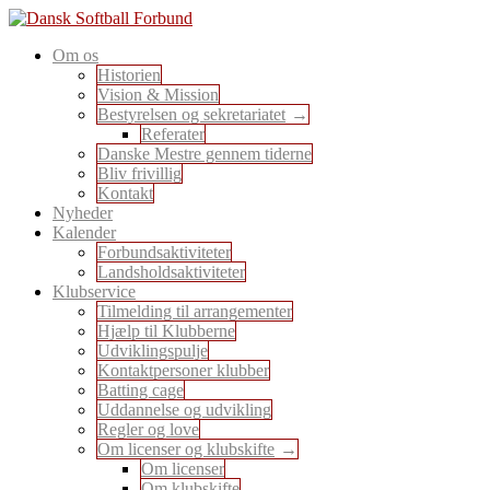
Skip
to
En sport for alle
Om os
content
Dansk Softball Forbund
Historien
Vision & Mission
Bestyrelsen og sekretariatet
Referater
Danske Mestre gennem tiderne
Bliv frivillig
Kontakt
Nyheder
Kalender
Forbundsaktiviteter
Landsholdsaktiviteter
Klubservice
Tilmelding til arrangementer
Hjælp til Klubberne
Udviklingspulje
Kontaktpersoner klubber
Batting cage
Uddannelse og udvikling
Regler og love
Om licenser og klubskifte
Om licenser
Om klubskifte