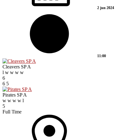
2 jun 2024
11:00
Cleavers SP A
l
w
w
w
w
6
6
5
Pirates SP A
w
w
w
w
l
5
Full Time