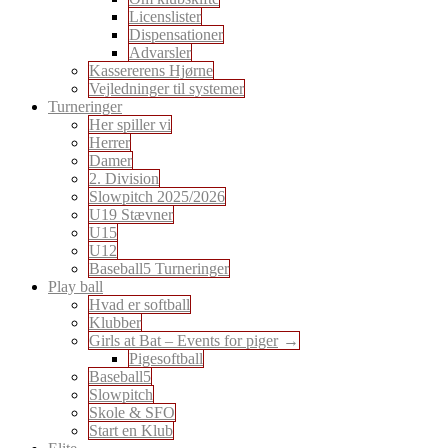
Licenslister
Dispensationer
Advarsler
Kassererens Hjørne
Vejledninger til systemer
Turneringer
Her spiller vi
Herrer
Damer
2. Division
Slowpitch 2025/2026
U19 Stævner
U15
U12
Baseball5 Turneringer
Play ball
Hvad er softball
Klubber
Girls at Bat – Events for piger
Pigesoftball
Baseball5
Slowpitch
Skole & SFO
Start en Klub