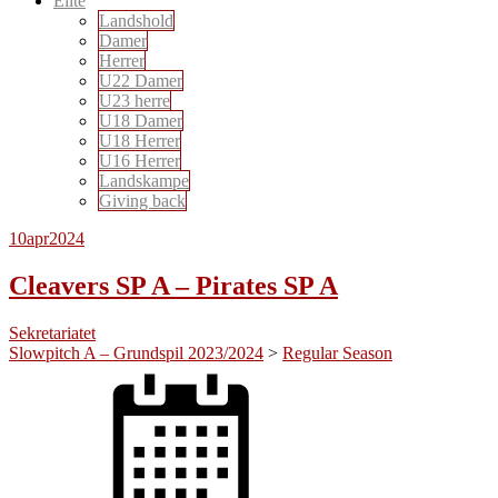
Elite
Landshold
Damer
Herrer
U22 Damer
U23 herre
U18 Damer
U18 Herrer
U16 Herrer
Landskampe
Giving back
10
apr
2024
Cleavers SP A – Pirates SP A
Sekretariatet
Slowpitch A – Grundspil 2023/2024
>
Regular Season