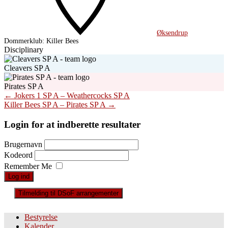
Øksendrup
Dommerklub:
Killer Bees
Disciplinary
Cleavers SP A
Pirates SP A
Post
←
Jokers 1 SP A – Weathercocks SP A
Killer Bees SP A – Pirates SP A
→
navigation
Login for at indberette resultater
Brugernavn
Kodeord
Remember Me
Tilmelding til DSoF arrangementer
Bestyrelse
Kalender