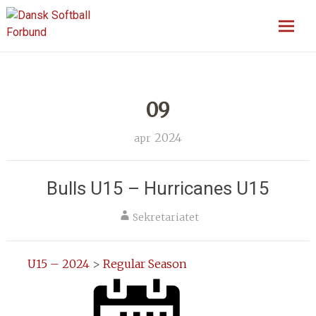
Skip
En sport for alle
Dansk Softball Forbund
to
content
09
2024
apr
Bulls U15 – Hurricanes U15
Sekretariatet
U15 – 2024
>
Regular Season