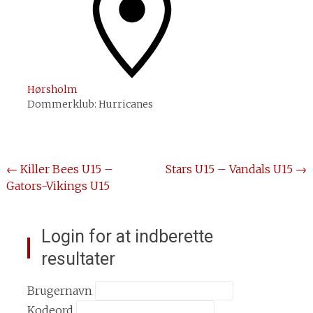
Hørsholm
Dommerklub:
Hurricanes
Post
←
Killer Bees U15 –
Stars U15 – Vandals U15
→
Gators-Vikings U15
navigation
Login for at indberette
resultater
Brugernavn
Kodeord