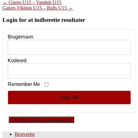
Post
←
Giants U15 – Vandals U15
Gators-Vikings U15 – Bulls U15
→
navigation
Login for at indberette resultater
Brugernavn
Kodeord
Remember Me
Tilmelding til DSoF arrangementer
Bestyrelse