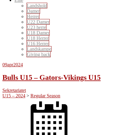
Elite
Landshold
Damer
Herrer
U22 Damer
U23 herre
U18 Damer
U18 Herrer
U16 Herrer
Landskampe
Giving back
09
apr
2024
Bulls U15 – Gators-Vikings U15
Sekretariatet
U15 – 2024
>
Regular Season