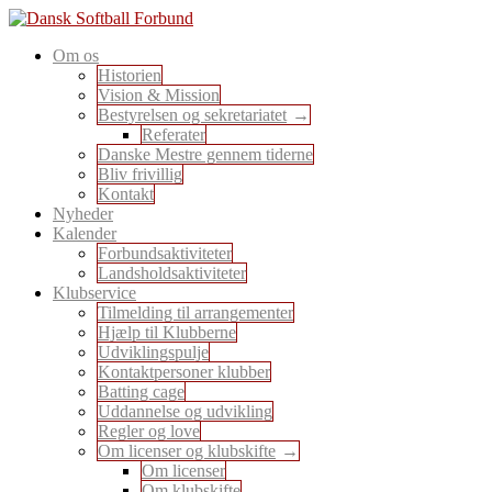
Skip
to
En sport for alle
Om os
content
Dansk Softball Forbund
Historien
Vision & Mission
Bestyrelsen og sekretariatet
Referater
Danske Mestre gennem tiderne
Bliv frivillig
Kontakt
Nyheder
Kalender
Forbundsaktiviteter
Landsholdsaktiviteter
Klubservice
Tilmelding til arrangementer
Hjælp til Klubberne
Udviklingspulje
Kontaktpersoner klubber
Batting cage
Uddannelse og udvikling
Regler og love
Om licenser og klubskifte
Om licenser
Om klubskifte