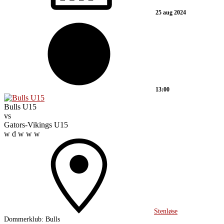
25 aug 2024
13:00
Bulls U15
vs
Gators-Vikings U15
w
d
w
w
w
Stenløse
Dommerklub:
Bulls