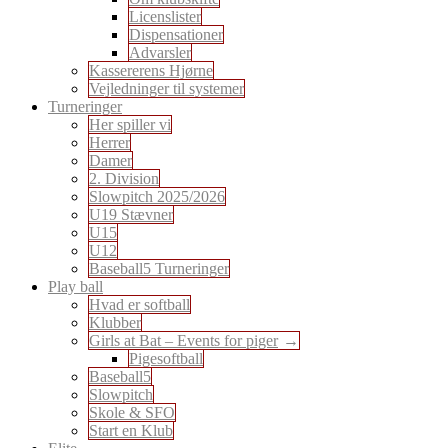
Licenslister
Dispensationer
Advarsler
Kassererens Hjørne
Vejledninger til systemer
Turneringer
Her spiller vi
Herrer
Damer
2. Division
Slowpitch 2025/2026
U19 Stævner
U15
U12
Baseball5 Turneringer
Play ball
Hvad er softball
Klubber
Girls at Bat – Events for piger
Pigesoftball
Baseball5
Slowpitch
Skole & SFO
Start en Klub