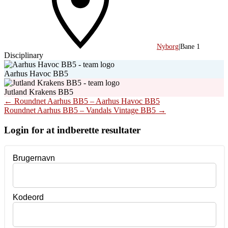
Nyborg
|
Bane 1
Disciplinary
Aarhus Havoc BB5
Jutland Krakens BB5
Post
←
Roundnet Aarhus BB5 – Aarhus Havoc BB5
Roundnet Aarhus BB5 – Vandals Vintage BB5
→
navigation
Login for at indberette resultater
Brugernavn
Kodeord