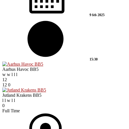
9 feb 2025
15:30
Aarhus Havoc BB5
w
w
l
l
l
12
12
0
Jutland Krakens BB5
l
l
w
l
l
0
Full Time