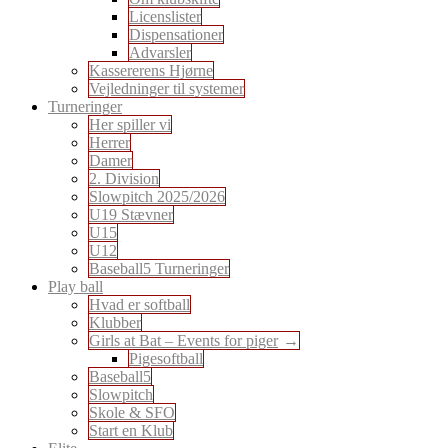
Licenslister
Dispensationer
Advarsler
Kassererens Hjørne
Vejledninger til systemer
Turneringer
Her spiller vi
Herrer
Damer
2. Division
Slowpitch 2025/2026
U19 Stævner
U15
U12
Baseball5 Turneringer
Play ball
Hvad er softball
Klubber
Girls at Bat – Events for piger
Pigesoftball
Baseball5
Slowpitch
Skole & SFO
Start en Klub