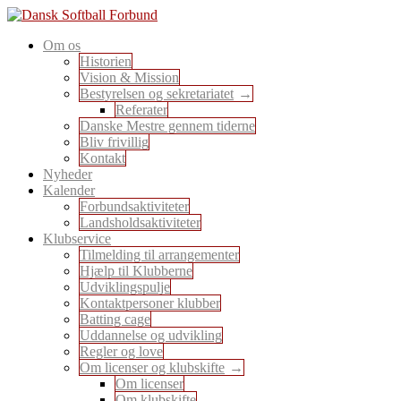
Skip
to
En sport for alle
Om os
content
Dansk Softball Forbund
Historien
Vision & Mission
Bestyrelsen og sekretariatet
Referater
Danske Mestre gennem tiderne
Bliv frivillig
Kontakt
Nyheder
Kalender
Forbundsaktiviteter
Landsholdsaktiviteter
Klubservice
Tilmelding til arrangementer
Hjælp til Klubberne
Udviklingspulje
Kontaktpersoner klubber
Batting cage
Uddannelse og udvikling
Regler og love
Om licenser og klubskifte
Om licenser
Om klubskifte