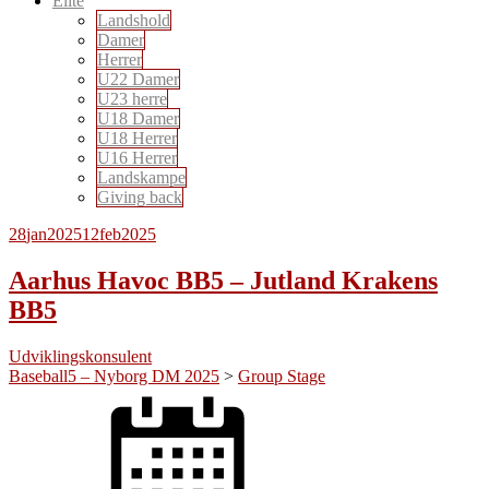
Elite
Landshold
Damer
Herrer
U22 Damer
U23 herre
U18 Damer
U18 Herrer
U16 Herrer
Landskampe
Giving back
28
jan
2025
12
feb
2025
Aarhus Havoc BB5 – Jutland Krakens
BB5
Udviklingskonsulent
Baseball5 – Nyborg DM 2025
>
Group Stage